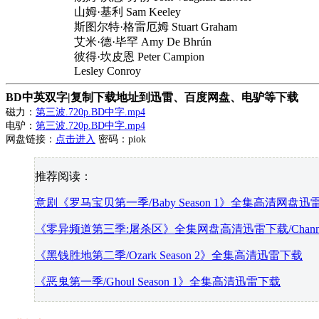
山姆·基利 Sam Keeley
斯图尔特·格雷厄姆 Stuart Graham
艾米·德·毕罕 Amy De Bhrún
彼得·坎皮恩 Peter Campion
Lesley Conroy
BD中英双字|复制下载地址到迅雷、百度网盘、电驴等下载
磁力：
第三波.720p.BD中字.mp4
电驴：
第三波.720p.BD中字.mp4
网盘链接：
点击进入
密码：piok
推荐阅读：
意剧《罗马宝贝第一季/Baby Season 1》全集高清网盘迅
《零异频道第三季:屠杀区》全集网盘高清迅雷下载/Channel Zer
《黑钱胜地第二季/Ozark Season 2》全集高清迅雷下载
《恶鬼第一季/Ghoul Season 1》全集高清迅雷下载