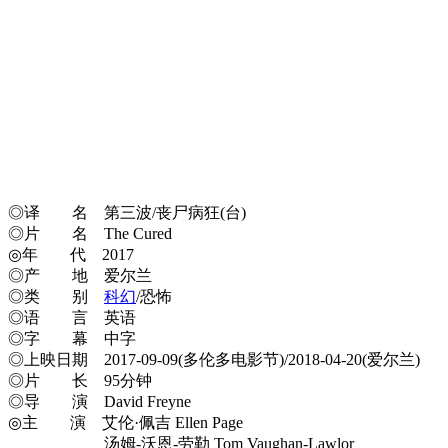
◎译
名 第三波/丧尸病狂(台)
◎片 名 The Cured
◎年 代 2017
◎产 地 爱尔兰
◎类 别
科幻
/恐怖
◎语 言 英语
◎字 幕 中字
◎上映日期 2017-09-09(多伦多电影节)/2018-04-20(爱尔兰)
◎片 长 95分钟
◎导 演 David Freyne
◎主 演 艾伦·佩吉 Ellen Page
汤姆-沃恩-劳勒 Tom Vaughan-Lawlor