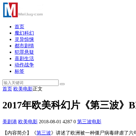
首页
魔幻科幻
灵异惊悚
都市剧情
犯罪悬疑
喜剧生活
动作战争
标签
首页
欧美电影
正文
2017年欧美科幻片《第三波》
美剧港
欧美电影
2018-08-01
4287
0
第三波
电影
【内容简介】《
第三波
》讲述了欧洲被一种僵尸病毒肆虐了六