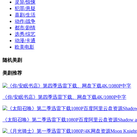
灵异/惊悚
犯罪/悬疑
喜剧/生活
动作/战争
都市/剧情
选秀/综艺
动漫/卡通
欧美电影
随机美剧
美剧推荐
《你/安眠书店》第四季迅雷下载、网盘下载4K/1080P中字
《太阳召唤》第二季迅雷下载1080P百度阿里云盘资源Shadow and