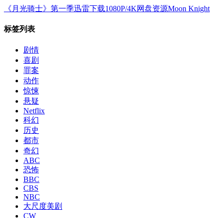
《月光骑士》第一季迅雷下载1080P/4K网盘资源Moon Knight
标签列表
剧情
喜剧
罪案
动作
惊悚
悬疑
Netflix
科幻
历史
都市
奇幻
ABC
恐怖
BBC
CBS
NBC
大尺度美剧
CW