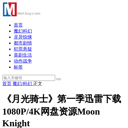
首页
魔幻科幻
灵异惊悚
都市剧情
犯罪悬疑
喜剧生活
动作战争
标签
首页
魔幻/科幻
正文
《月光骑士》第一季迅雷下载
1080P/4K网盘资源Moon
Knight