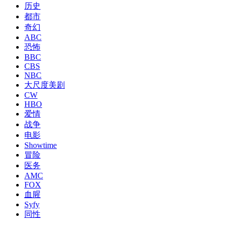
历史
都市
奇幻
ABC
恐怖
BBC
CBS
NBC
大尺度美剧
CW
HBO
爱情
战争
电影
Showtime
冒险
医务
AMC
FOX
血腥
Syfy
同性