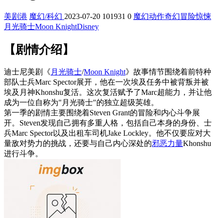
美剧港
魔幻/科幻
2023-07-20
101931
0
魔幻
动作
奇幻
冒险
惊悚
月光骑士
Moon Knight
Disney
【剧情介绍】
迪士尼美剧《
月光骑士
/
Moon Knight
》故事情节围绕着前特种
部队士兵Marc Spector展开，他在一次埃及任务中被背叛并被
埃及月神Khonshu复活。这次复活赋予了Marc超能力，并让他
成为一位自称为"月光骑士"的独立超级英雄。
第一季的剧情主要围绕着Steven Grant的冒险和内心斗争展
开。Steven发现自己拥有多重人格，包括自己本身的身份、士
兵Marc Spector以及出租车司机Jake Lockley。他不仅要应对大
量敌对势力的挑战，还要与自己内心深处的
邪恶力量
Khonshu
进行斗争。