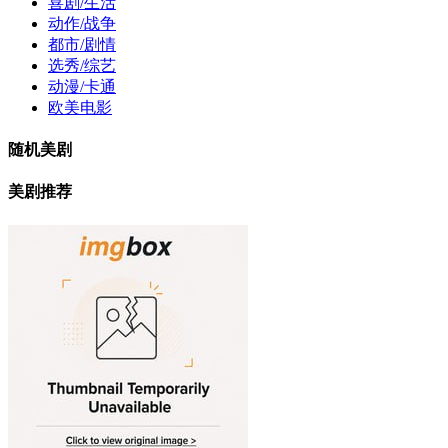
喜剧/生活
动作/战争
都市/剧情
选秀/综艺
动漫/卡通
欧美电影
随机美剧
美剧推荐