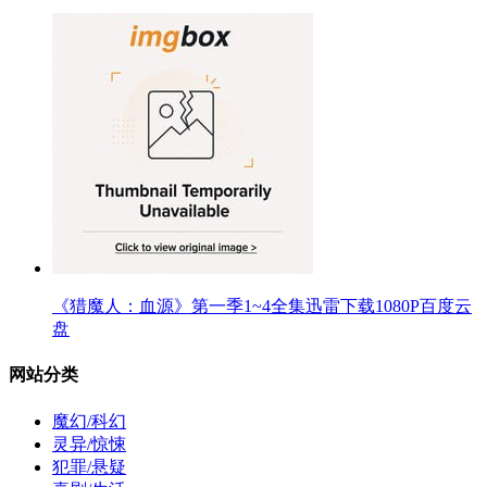
《猎魔人：血源》第一季1~4全集迅雷下载1080P百度云
盘
网站分类
魔幻/科幻
灵异/惊悚
犯罪/悬疑