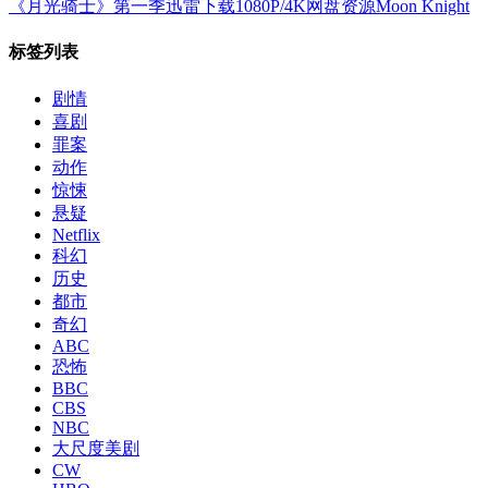
《月光骑士》第一季迅雷下载1080P/4K网盘资源Moon Knight
标签列表
剧情
喜剧
罪案
动作
惊悚
悬疑
Netflix
科幻
历史
都市
奇幻
ABC
恐怖
BBC
CBS
NBC
大尺度美剧
CW