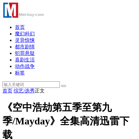
首页
魔幻科幻
灵异惊悚
都市剧情
犯罪悬疑
喜剧生活
动作战争
标签
首页
综艺/选秀
正文
《空中浩劫第五季至第九
季/Mayday》全集高清迅雷下
载