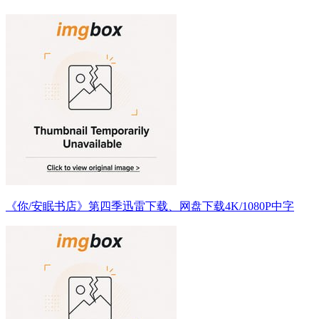
《你/安眠书店》第四季迅雷下载、网盘下载4K/1080P中字