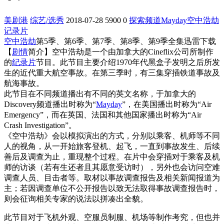
美剧港
综艺/选秀
2018-07-28
5900
0
探索频道
Mayday
空中浩劫
记录片
空中浩劫
第5季、第6季、第7季、第8季、第9季全集迅雷下载
【
剧情
简介】空中浩劫是一个由加拿大的Cineflix公司所制作
的
纪录片
节目。此节目主要介绍1970年代黑盒子发明之后所发
生的近代重大航空事故。在第三季时，有三集穿插铁道事故及
航海事故。
此节目在不同频道播出有不同的英文名称，于加拿大的
Discovery频道播出时称为“
Mayday
”，在美国播出时称为“Air
Emergency”，而在英国、法国和其他国家播出时称为“Air
Crash Investigation”。
《空中浩劫》会以模拟演出的方式，分别以乘客、机师等不同
人的视角，从一开始旅客登机、起飞，一直到事故发生、后续
善后及调查为止，重现整个过程。在片中会穿插对于乘客及机
师的访谈（若有生还者且其愿意受访时），另外也会访问空难
调查人员、目击者等。取材以事故调查报告及相关新闻报道为
主；若因调查单位不公开报告以致无法取得事故调查报告时，
则会征询相关专家的说法以拼凑出全貌。
此节目对于飞机外观、空服员制服、机场等制作考究，但也并