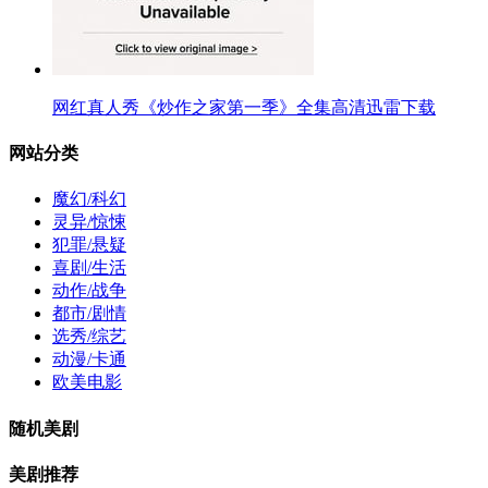
网红真人秀《炒作之家第一季》全集高清迅雷下载
网站分类
魔幻/科幻
灵异/惊悚
犯罪/悬疑
喜剧/生活
动作/战争
都市/剧情
选秀/综艺
动漫/卡通
欧美电影
随机美剧
美剧推荐