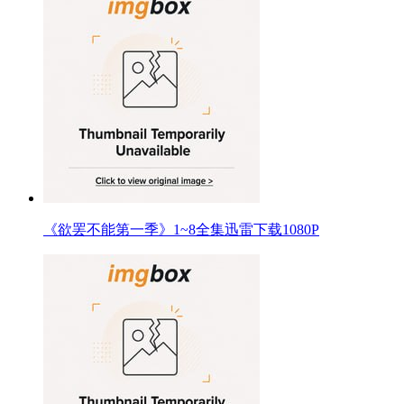
《欲罢不能第一季》1~8全集迅雷下载1080P