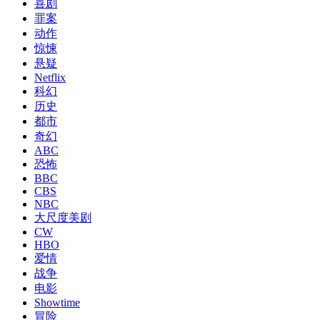
喜剧
罪案
动作
惊悚
悬疑
Netflix
科幻
历史
都市
奇幻
ABC
恐怖
BBC
CBS
NBC
大尺度美剧
CW
HBO
爱情
战争
电影
Showtime
冒险