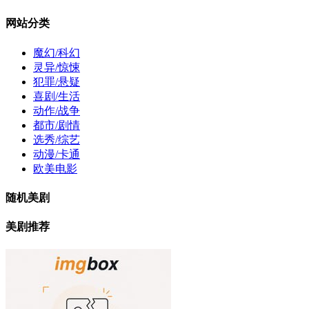
网站分类
魔幻/科幻
灵异/惊悚
犯罪/悬疑
喜剧/生活
动作/战争
都市/剧情
选秀/综艺
动漫/卡通
欧美电影
随机美剧
美剧推荐