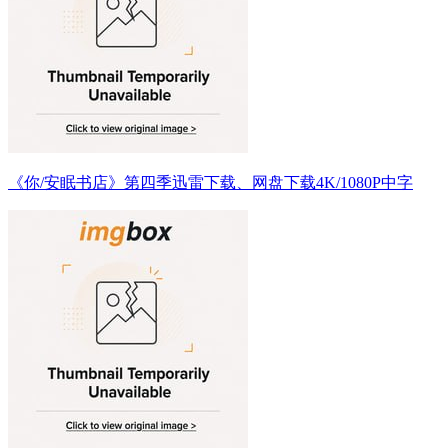
《你/安眠书店》第四季迅雷下载、网盘下载4K/1080P中字