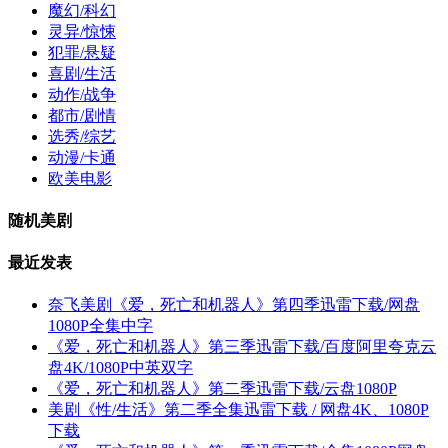
魔幻/科幻
灵异/惊悚
犯罪/悬疑
喜剧/生活
动作/战争
都市/剧情
选秀/综艺
动漫/卡通
欧美电影
随机美剧
最近发表
奈飞美剧《爱，死亡和机器人》第四季迅雷下载/网盘
1080P全集中字
《爱，死亡和机器人》第三季迅雷下载/百度阿里夸克云
盘4K/1080P中英双字
《爱，死亡和机器人》第二季迅雷下载/云盘1080P
美剧《性/生活》第二季全集迅雷下载 / 网盘4K、1080P
下载