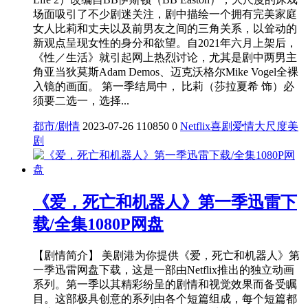
场面吸引了不少剧迷关注，剧中描绘一个拥有完美家庭
女人比莉和丈夫以及前男友之间的三角关系，以耸动的
新观点呈现女性的身分和欲望。自2021年六月上架后，
《性／生活》就引起网上热烈讨论，尤其是剧中两男主
角亚当狄莫斯Adam Demos、迈克沃格尔Mike Vogel全裸
入镜的画面。 第一季结局中， 比莉（莎拉夏希 饰）必
须要二选一，选择...
都市/剧情
2023-07-26
110850
0
Netflix
喜剧
爱情
大尺度美
剧
《爱，死亡和机器人》第一季迅雷下
载/全集1080P网盘
【剧情简介】 美剧港为你提供《爱，死亡和机器人》第
一季迅雷网盘下载，这是一部由Netflix推出的独立动画
系列。第一季以其精彩纷呈的剧情和视觉效果而备受瞩
目。这部极具创意的系列由各个短篇组成，每个短篇都