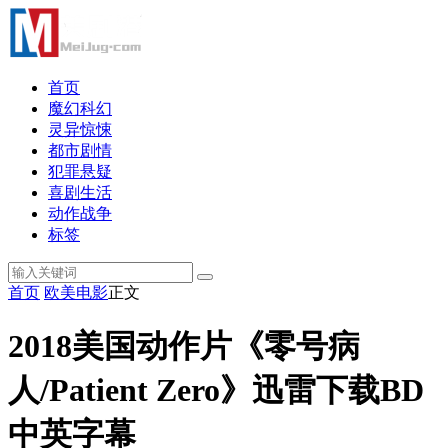
首页
魔幻科幻
灵异惊悚
都市剧情
犯罪悬疑
喜剧生活
动作战争
标签
首页
欧美电影
正文
2018美国动作片《零号病
人/Patient Zero》迅雷下载BD
中英字幕