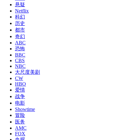
悬疑
Netflix
科幻
历史
都市
奇幻
ABC
恐怖
BBC
CBS
NBC
大尺度美剧
CW
HBO
爱情
战争
电影
Showtime
冒险
医务
AMC
FOX
血腥