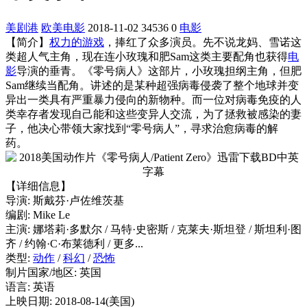
美剧港
欧美电影
2018-11-02
34536
0
电影
【简介】
权力的游戏
，捧红了众多演员。先不说龙妈、雪诺这
类超人气主角，现在连小玫瑰和肥Sam这类主要配角也获得
电
影
导演的垂青。
《零号病人》这部片，小玫瑰担纲主角，但肥
Sam继续当配角。
讲述的是某种超强病毒侵袭了整个地球并变
异出一类具有严重暴力侵向的新物种。而一位对病毒免疫的人
类幸存者发现自己能和这些变异人交流，为了拯救被感染的妻
子，他决心带领大家找到“零号病人”，寻求治愈病毒的解
药。
【详细信息】
导演: 斯戴芬·卢佐维茨基
编剧: Mike Le
主演: 娜塔莉·多默尔 / 马特·史密斯 / 克莱夫·斯坦登 / 斯坦利·图
齐 / 约翰·C·布莱德利 / 更多...
类型:
动作
/
科幻
/
恐怖
制片国家/地区: 英国
语言: 英语
上映日期: 2018-08-14(美国)