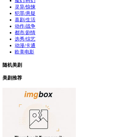
魔幻/科幻
灵异/惊悚
犯罪/悬疑
喜剧/生活
动作/战争
都市/剧情
选秀/综艺
动漫/卡通
欧美电影
随机美剧
美剧推荐