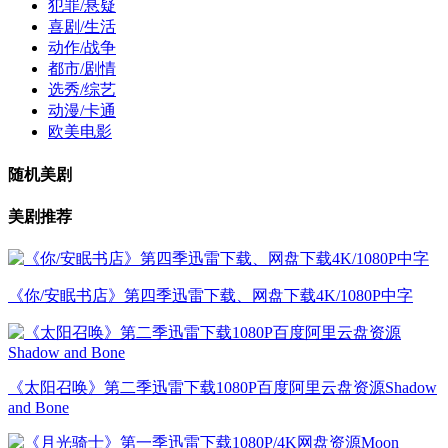
犯罪/悬疑
喜剧/生活
动作/战争
都市/剧情
选秀/综艺
动漫/卡通
欧美电影
随机美剧
美剧推荐
《你/安眠书店》第四季迅雷下载、网盘下载4K/1080P中字
《太阳召唤》第二季迅雷下载1080P百度阿里云盘资源Shadow
and Bone