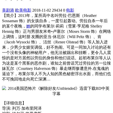
美剧港
欧美电影
2018-11-02
29434
0
电影
【简介】2013年，某所高中名叫劳拉·巴恩斯（Heather
Sossaman 饰）的女孩自杀，一度引起轰动。劳拉自杀一年后
的某个夜晚，
她
的同学布莱尔·莉莉（雪莱·亨尼格 Shelley
Hennig 饰）正与男朋友米奇•卢塞尔（Moses Storm 饰）在网络
上调情，这时朋 友圈的亚当·休厄尔（Will Peltz 饰）、肯
（Jacob Wysocki 饰）、洁丝（Renee Olstead 饰）等人加入进
来，少男少女嬉笑调侃，好不热闹。可是一同加入讨论的还有
一个没有头像的神秘用户，他无法被踢出和挂断，更令几人震
惊的是对方居然以劳拉的身份和他们说话。起初布莱尔等人认
为这是某个黑客的恶作剧，谁知之前曾诅咒过劳拉的另一位辣
妹瓦尔（Courtney Halverson 饰）暴走继而惨遭意外.在鬼魂的
逼迫下，布莱尔等人不为人知的黑色秘密浮出水面，而他们也
不可挽回地走向死亡深渊…
【详细信息】
导演: 列万·加布里阿泽