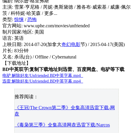
编剧: 纳尔逊·格里弗斯
主演: 雪莱·亨尼格 / 芮妮·奥斯黛德 / 雅各布·威索基 / 威廉·佩尔
茨 / 科特妮·哈芙森 / 更多...
类型:
惊悚
/
恐怖
官方网站: www.uphe.com/movies/unfriended
制片国家/地区: 美国
语言: 英语
上映日期: 2014-07-20(加拿大
奇幻
电影
节) / 2015-04-17(美国)
片长: 83分钟
又名: 杀讯(台) / Offline / Cybernatural
【下载地址】
BD中英双字|复制下载地址到迅雷、百度网盘、电驴等下载
电驴:解除好友/Unfriended.BD中英字幕.mp4
迅雷:解除好友/Unfriended.BD中英字幕.mp4
推荐阅读：
《王冠/The Crown第二季》全集高清迅雷下载-网
盘
《毒枭第三季》全集高清网盘迅雷下载/Narcos