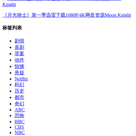
《月光骑士》第一季迅雷下载1080P/4K网盘资源Moon Knight
标签列表
剧情
喜剧
罪案
动作
惊悚
悬疑
Netflix
科幻
历史
都市
奇幻
ABC
恐怖
BBC
CBS
NBC