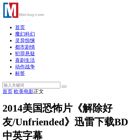
首页
魔幻科幻
灵异惊悚
都市剧情
犯罪悬疑
喜剧生活
动作战争
标签
首页
欧美电影
正文
2014美国恐怖片《解除好
友/Unfriended》迅雷下载BD
中英字幕