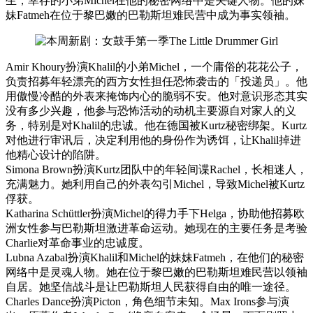
生，幸存的小弟Michel在他的秘密网络中是关键人物。他的妹
妹Fatmeh在位于黎巴嫩的巴勒斯坦难民营中成为事实领袖。
Amir Khoury扮演Khalil的小弟Michel，一个庸俗的花花公子，
负责招募年轻漂亮的西方女性担任恐怖袭击的「投递员」。他
用傲慢冷酷的外表来掩饰内心的脆弱不安。他对意识形态其实
没有多少兴趣，他参与恐怖活动的动机主要源自对家人的义
务，特别是对Khalil的忠诚。他在德国被Kurtz秘密绑架。Kurtz
对他进行审讯后，决定利用他的身份作为诱饵，让Khalil掉进
他精心设计的陷阱。
Simona Brown扮演Kurtz团队中的年轻间谍Rachel，长相迷人，
充满魅力。她利用自己的外表勾引Michel，导致Michel被Kurtz
俘获。
Katharina Schüttler扮演Michel的得力手下Helga，协助他招募欧
洲女性参与巴勒斯坦激进革命运动。她现在的主要任务是考验
Charlie对革命事业的忠诚度。
Lubna Azabal扮演Khalil和Michel的妹妹Fatmeh，在他们的秘密
网络中是灵魂人物。她在位于黎巴嫩的巴勒斯坦难民营以领袖
自居。她坚信战斗是让巴勒斯坦人民获得自由的唯一途径。
Charles Dance扮演Picton，角色细节未知。Max Irons参与演