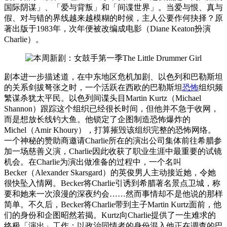
国际阴谋」、「爱与背叛」和「间谍世界」。当爱与恨、真与
假、对与错的界线越来越模糊的时候，主人公要作何抉择？原
著出版于1983年，次年便被改编成电影（Diane Keaton扮演
Charlie）。
剧本进一步描述道，在中东地区危机加剧、以色列和巴勒斯坦
的关系剑拔弩张之时，一个活跃在西欧的巴勒斯坦
恐怖
组织频
繁谋杀犹太平民。以色列间谍头目Martin Kurtz（Michael
Shannon）跟踪这个组织已经很长时间，但他并不急于收网，
而是想放长线钓大鱼。他锁定了企图制造恐怖爆炸的
Michel（Amir Khoury），打算摧毁该组织完整的恐怖网络。
一个神秘的赞助商邀请Charlie所在的演出公司集体前往希腊参
加一场慈善义演，Charlie因此收获了职业生涯中最重要的试镜
机会。在Charlie为演出做准备的过程中，一个名叫
Becker（Alexander Skarsgard）的英俊男人主动接近她，令她
很快坠入情网。Becker将Charlie引诱到希腊著名景点卫城，称
要和她来一次浪漫的深夜约会……然而事情却不是他说的那样
简单。不久后，Becker将Charlie带到主子Martin Kurtz面前，他
们的身份和企图昭然若揭。Kurtz向Charlie提供了一生难求的
终极「演出」工作：以政治同情者的身份混入他正在调查的巴