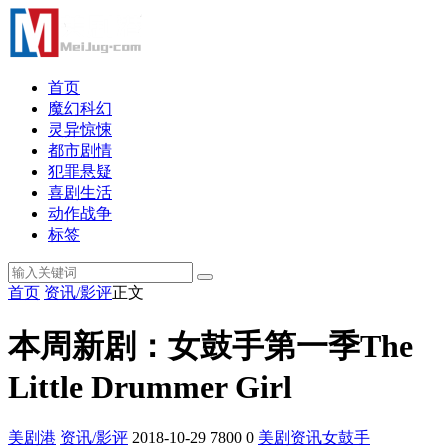
首页
魔幻科幻
灵异惊悚
都市剧情
犯罪悬疑
喜剧生活
动作战争
标签
首页
资讯/影评
正文
本周新剧：女鼓手第一季The
Little Drummer Girl
美剧港
资讯/影评
2018-10-29
7800
0
美剧资讯
女鼓手