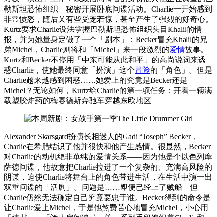
勒斯坦恐怖组织，秘密开展卧底间谍活动。Charlie一开始感到
非常愤怒，随后又有些受宠若惊，甚至产生了强烈的好奇心。
Kurtz要求Charlie设法掌握巴勒斯坦恐怖组织头目Khalil的情
报，并为她量身定做了一个「剧本」：Becker冒充Khalil的兄
弟Michel，Charlie则将和「Michel」来一段激烈的
爱情
故事。
Kurtz和Becker不停用「中东可能从此和平」的高尚说词来诱
惑Charlie，使她最终同意「扮演」这个
冒险
的「角色」。但是
Charlie越来越感到困惑……她爱上的究竟是Becker还是
Michel？无论如何，Kurtz给Charlie的第一项任务：开着一辆满
载塑胶炸药的梅赛德斯奔驰车穿越东欧地区！
Alexander Skarsgard扮演长相迷人的Gadi “Joseph” Becker，
Charlie在希腊结识了他并很快和他产生感情。很显然，Becker
对Charlie的动机绝非单纯的爱情关系——因为他是个以色列摩
萨德间谍，他故意把Charlie拉进了一个复杂的、充满高风险的
阴谋，迫使Charlie将舞台上的角色带进生活，在生活中演一出
双重间谍的「活剧」。问题是……即便已经上了贼船，但
Charlie仍然无法确定自己究竟要忠于谁。Becker得到的命令是
让Charlie爱上Michel，于是他煞费苦心地冒充Michel，小心用