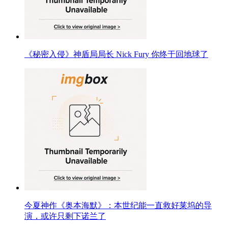
《秘密入侵》神盾局局长 Nick Fury 你终于回地球了
今夏神作《奥本海默》：本世纪能一直救好莱坞的导
演，或许只剩下诺兰了