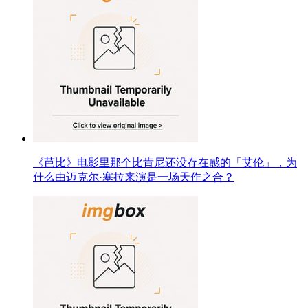
《芭比》电影里那个比肯尼还没存在感的「艾伦」，为
什么由迈克尔·塞拉来演是一场天作之合？