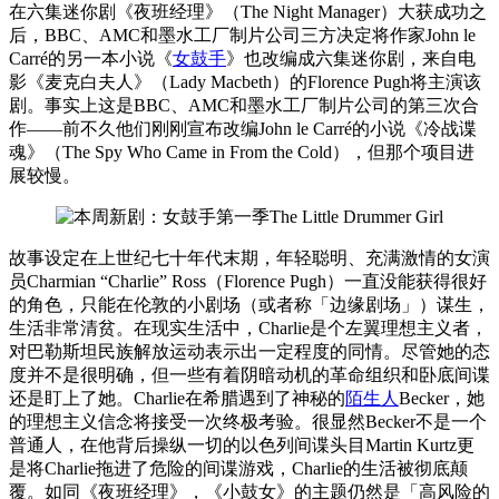
在六集迷你剧《夜班经理》（The Night Manager）大获成功之
后，BBC、AMC和墨水工厂制片公司三方决定将作家John le
Carré的另一本小说《
女鼓手
》也改编成六集迷你剧，来自电
影《麦克白夫人》（Lady Macbeth）的Florence Pugh将主演该
剧。事实上这是BBC、AMC和墨水工厂制片公司的第三次合
作——前不久他们刚刚宣布改编John le Carré的小说《冷战谍
魂》（The Spy Who Came in From the Cold），但那个项目进
展较慢。
故事设定在上世纪七十年代末期，年轻聪明、充满激情的女演
员Charmian “Charlie” Ross（Florence Pugh）一直没能获得很好
的角色，只能在伦敦的小剧场（或者称「边缘剧场」）谋生，
生活非常清贫。在现实生活中，Charlie是个左翼理想主义者，
对巴勒斯坦民族解放运动表示出一定程度的同情。尽管她的态
度并不是很明确，但一些有着阴暗动机的革命组织和卧底间谍
还是盯上了她。Charlie在希腊遇到了神秘的
陌生人
Becker，她
的理想主义信念将接受一次终极考验。很显然Becker不是一个
普通人，在他背后操纵一切的以色列间谍头目Martin Kurtz更
是将Charlie拖进了危险的间谍游戏，Charlie的生活被彻底颠
覆。如同《夜班经理》，《小鼓女》的主题仍然是「高风险的