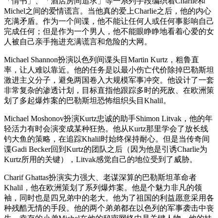
「情书」、「酒店房间追求」等一系列手段编织着Charlie和
Michel之间的爱情谎言。当他真的爱上Charlie之后，他的内心
充满矛盾。作为一个间谍，他不能让任何人或任何事影响自己
完成任何；但是作为一个男人，他不能眼睁睁地看着心爱的女
人被自己亲手拖进充满谎言和危险的大网。
Michael Shannon扮演以色列间谍头目Martin Kurtz，粗鲁直
率，让人难以靠近。他的任务是以最小伤亡代价除掉巴勒斯坦
激进主义分子，避免两国卷入大规模军事冲突。他设计了一套
非常复杂的渗透计划，目标直指他跟踪多时的死敌、在欧洲策
划了多起爆炸案的巴勒斯坦恐怖组织头目Khalil。
Michael Moshonov扮演Kurtz忠诚的助手Shimon Litvak，他的年
轻活力有时会演变成某种狂热。他从Kurtz那里学会了放长线
钓大鱼的策略，在追踪Khalil时始终保持耐心。但是当传奇间
谍Gadi Becker回到Kurtz的团队之后（因为他是引诱Charlie为
Kurtz所用的关键），Litvak感觉自己的地位受到了威胁。
Charif Ghattas扮演实力强大、老谋深算的巴勒斯坦革命者
Khalil，他在欧洲策划了系列爆炸案。他是个魅力非凡的领
袖，同时也是四兄弟中的老大。他为了祖国的利益愿意采用各
种残酷无情的手段。他的两个弟弟都在以色列的军事袭击中丧