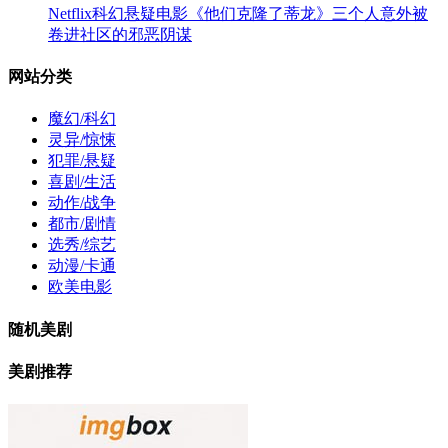
Netflix科幻悬疑电影《他们克隆了蒂龙》三个人意外被
卷进社区的邪恶阴谋
网站分类
魔幻/科幻
灵异/惊悚
犯罪/悬疑
喜剧/生活
动作/战争
都市/剧情
选秀/综艺
动漫/卡通
欧美电影
随机美剧
美剧推荐