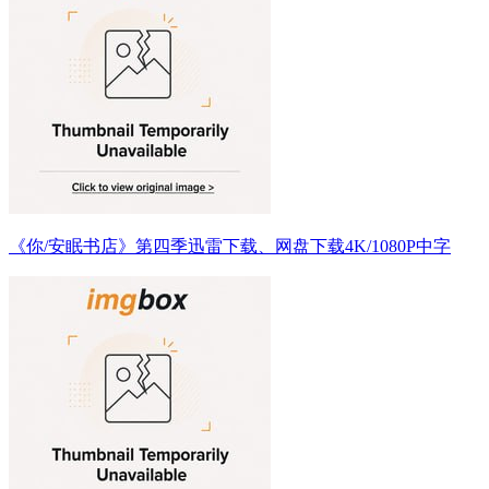
《你/安眠书店》第四季迅雷下载、网盘下载4K/1080P中字