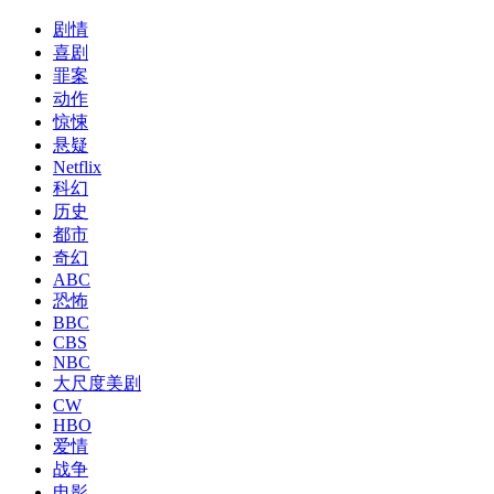
剧情
喜剧
罪案
动作
惊悚
悬疑
Netflix
科幻
历史
都市
奇幻
ABC
恐怖
BBC
CBS
NBC
大尺度美剧
CW
HBO
爱情
战争
电影