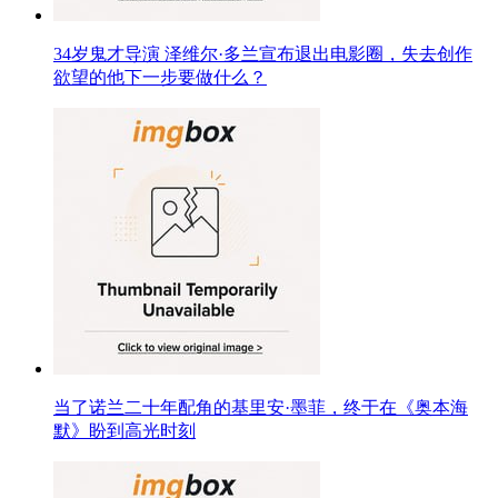
34岁鬼才导演 泽维尔·多兰宣布退出电影圈，失去创作
欲望的他下一步要做什么？
当了诺兰二十年配角的基里安·墨菲，终于在《奥本海
默》盼到高光时刻