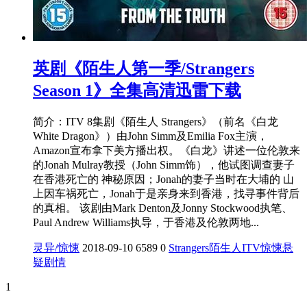
英剧《陌生人第一季/Strangers
Season 1》全集高清迅雷下载
简介：ITV 8集剧《陌生人 Strangers》（前名《白龙
White Dragon》）由John Simm及Emilia Fox主演，
Amazon宣布拿下美方播出权。《白龙》讲述一位伦敦来
的Jonah Mulray教授（John Simm饰），他试图调查妻子
在香港死亡的 神秘原因；Jonah的妻子当时在大埔的 山
上因车祸死亡，Jonah于是亲身来到香港，找寻事件背后
的真相。 该剧由Mark Denton及Jonny Stockwood执笔、
Paul Andrew Williams执导，于香港及伦敦两地...
灵异/惊悚
2018-09-10
6589
0
Strangers
陌生人
ITV
惊悚
悬
疑
剧情
1