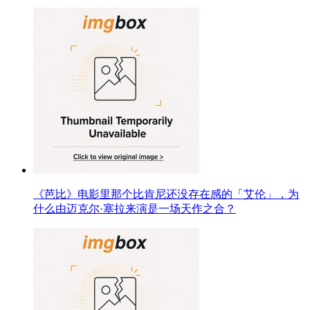
《芭比》电影里那个比肯尼还没存在感的「艾伦」，为
什么由迈克尔·塞拉来演是一场天作之合？