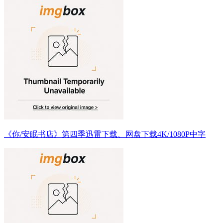
《你/安眠书店》第四季迅雷下载、网盘下载4K/1080P中字