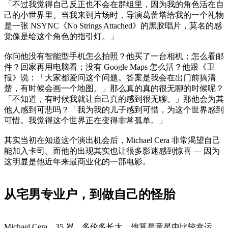
「不过我觉得自己反正也不会在群组里，因为我的角色活在自
己的小世界里。当我来到片场时，导演葛蕾塔给我的一个礼物
是一张 NSYNC《No Strings Attached》的黑胶唱片，莫名的感
觉像是给这个角色的指引灯。」
你问他没有智能型手机怎么拍照？他买了一台相机；怎么看邮
件？回家再用电脑看；没有 Google Maps 怎么活？他跟《卫
报》说：「大家都爱问这个问题。答案是我会在出门前搞清
楚，有时候会画一个地图。」那么真的真的很无聊的时候呢？
「不知道，有时候我就让自己真的感到很无聊。」那他会为其
他人感到可悲吗？「我为我的儿子感到可惜，为这个世界感到
可惜。我觉得这个世界正在变得非常孤单。」
其实当初在知道这个演出机会后，Michael Cera 非常渴望自己
能加入卡司。而他的出现其实也让很多影迷感到惊喜 — 因为
这明显是他近年来最商业化的一部电影。
从宅男专业户，到做自己的怪胎
Michael Cera，35 岁，多伦多长大。他算是童星中比较幸运