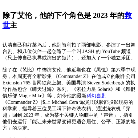
除了艾伦，他的下个角色是 2023 年的
救
世
主
认清自己和好莱坞后，他到智利拍了两部电影、参演了一出舞
台剧、和几位伙伴一起创造了一个叫 JASH 的 YouTube 频道
（只上传自己执导或演出的短片），还加入了一个独立乐团。
除了在《芭比》中饰演艾伦，他近期也在《黑镜》第六季中现
身，本周更有全新影集 《Commander Z》在他成立的制作公司
Extension 765 官网独家上架。美国导演 Steven Soderbergh 的执
导作品包含《瞒天过海》系列、《索拉力星 Solaris》和《舞棍
俱乐部 Magic Mike》等，如今他的最新
科幻
喜剧
《Commander Z》找上 Michael Cera 饰演只以脸部投影现身的
科学家，指导着三位员工喝下神奇洗衣精、通过洗衣机「穿
越」回到 2023 年，成为某个关键人物脑中的「声音」，指引
他们去运行「能让未来世界变得更适合居住、公平、正派的地
方」的决定。