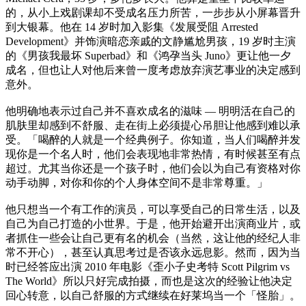
的，从小上戏剧课却不受成名压力所苦，一步步从小屏幕晋升
到大银幕。他在 14 岁时加入影集《发展受阻 Arrested
Development》并饰演暗恋亲戚的文静尴尬男孩，19 岁时主演
的《男孩我最坏 Superbad》和《鸿孕当头 Juno》更让他一夕
成名，但也让人对他后来曾一度考虑放弃演艺事业的决定感到
意外。
他明确地表示过自己并不喜欢成名的滋味 — 明明活在自己的
肌肤里却感到不舒服、走在街上必须提心吊胆让他感到难以承
受。「喝醉的人就是一个经典例子。你知道，当人们喝醉并发
现你是一个名人时，他们会表现地非常热情，有时候甚至有点
超过。尤其当你还是一个孩子时，他们会以为自己有资格对你
动手动脚，对你和你的个人身体空间不是非常尊重。」
他只想当一个有工作的演员，可以享受自己的日常生活，以及
自己为自己打造的小世界。于是，他开始避开出演商业片，或
者抓住一些会让自己更有名的机会（当然，这让他的经纪人非
常不开心），甚至认真思考过是否该永远息影。然而，因为当
时已经答应出演 2010 年电影《歪小子史考特 Scott Pilgrim vs
The World》所以只好完成拍摄，而也是这次的经验让他决定
回心转意，以自己舒服的方式继续在好莱坞当一个「怪胎」。