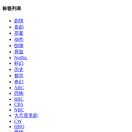
标签列表
剧情
喜剧
罪案
动作
惊悚
悬疑
Netflix
科幻
历史
都市
奇幻
ABC
恐怖
BBC
CBS
NBC
大尺度美剧
CW
HBO