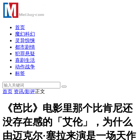
首页
魔幻科幻
灵异惊悚
都市剧情
犯罪悬疑
喜剧生活
动作战争
标签
首页
资讯/影评
正文
《芭比》电影里那个比肯尼还
没存在感的「艾伦」，为什么
由迈克尔·塞拉来演是一场天作