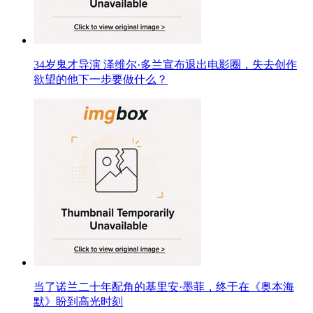
34岁鬼才导演 泽维尔·多兰宣布退出电影圈，失去创作
欲望的他下一步要做什么？
当了诺兰二十年配角的基里安·墨菲，终于在《奥本海
默》盼到高光时刻