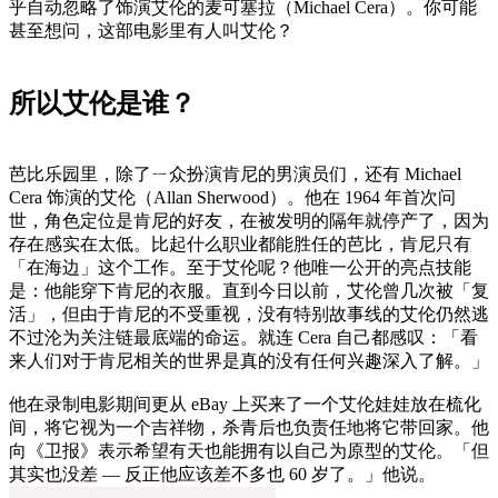
乎自动忽略了饰演艾伦的麦可塞拉（Michael Cera）。你可能
甚至想问，这部电影里有人叫艾伦？
所以艾伦是谁？
芭比乐园里，除了ㄧ众扮演肯尼的男演员们，还有 Michael
Cera 饰演的艾伦（Allan Sherwood）。他在 1964 年首次问
世，角色定位是肯尼的好友，在被发明的隔年就停产了，因为
存在感实在太低。比起什么职业都能胜任的芭比，肯尼只有
「在海边」这个工作。至于艾伦呢？他唯一公开的亮点技能
是：他能穿下肯尼的衣服。直到今日以前，艾伦曾几次被「复
活」，但由于肯尼的不受重视，没有特别故事线的艾伦仍然逃
不过沦为关注链最底端的命运。就连 Cera 自己都感叹：「看
来人们对于肯尼相关的世界是真的没有任何兴趣深入了解。」
他在录制电影期间更从 eBay 上买来了一个艾伦娃娃放在梳化
间，将它视为一个吉祥物，杀青后也负责任地将它带回家。他
向《卫报》表示希望有天也能拥有以自己为原型的艾伦。「但
其实也没差 — 反正他应该差不多也 60 岁了。」他说。