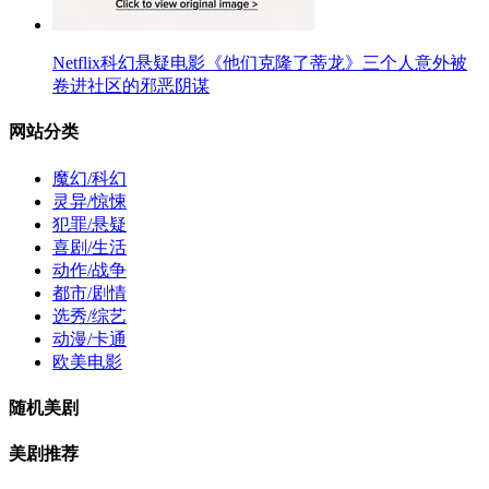
Netflix科幻悬疑电影《他们克隆了蒂龙》三个人意外被
卷进社区的邪恶阴谋
网站分类
魔幻/科幻
灵异/惊悚
犯罪/悬疑
喜剧/生活
动作/战争
都市/剧情
选秀/综艺
动漫/卡通
欧美电影
随机美剧
美剧推荐