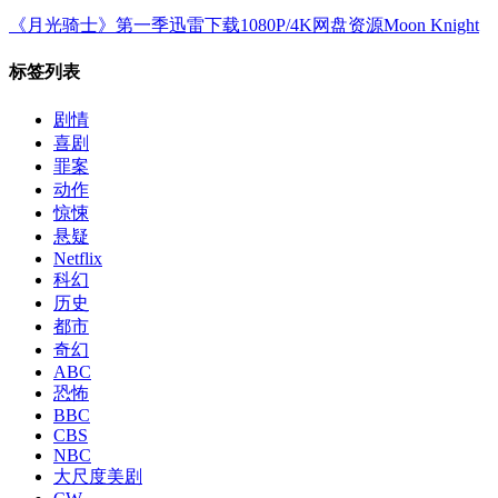
《月光骑士》第一季迅雷下载1080P/4K网盘资源Moon Knight
标签列表
剧情
喜剧
罪案
动作
惊悚
悬疑
Netflix
科幻
历史
都市
奇幻
ABC
恐怖
BBC
CBS
NBC
大尺度美剧