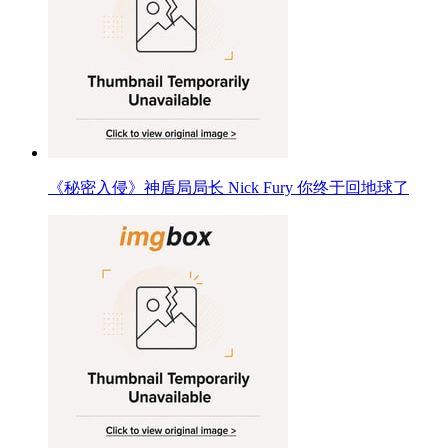
《秘密入侵》神盾局局长 Nick Fury 你终于回地球了