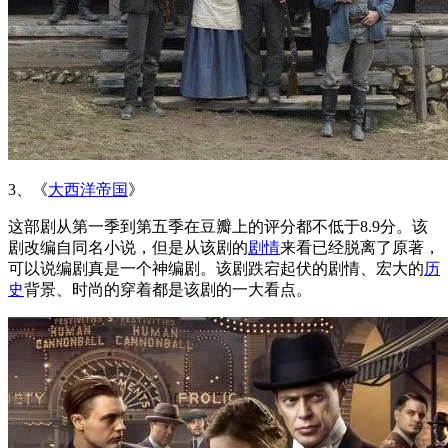
3、《
大西洋帝国
》
这部剧从第一季到第五季在豆瓣上的评分都不低于8.9分。该
剧改编自同名小说，但是从该剧的
剧情
来看已经脱离了原著，
可以说编剧真是一个神编剧。该剧跌宕起伏的剧情、宏大的
历
史
背景、时尚的穿着都是该剧的一大看点。