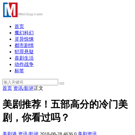
首页
魔幻科幻
灵异惊悚
都市剧情
犯罪悬疑
喜剧生活
动作战争
标签
首页
资讯/影评
正文
美剧推荐！五部高分的冷门美
剧，你看过吗？
美剧港
资讯/影评
2018-08-28
4636
0
美剧资讯