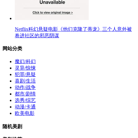
Netflix科幻悬疑电影《他们克隆了蒂龙》三个人意外被
卷进社区的邪恶阴谋
网站分类
魔幻/科幻
灵异/惊悚
犯罪/悬疑
喜剧/生活
动作/战争
都市/剧情
选秀/综艺
动漫/卡通
欧美电影
随机美剧