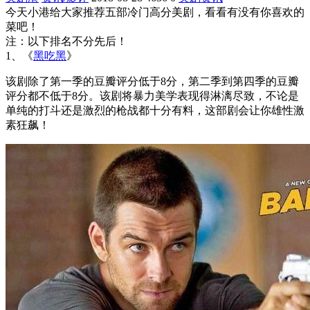
今天小港给大家推荐五部冷门高分美剧，看看有没有你喜欢的
菜吧！
注：以下排名不分先后！
1、《
黑吃黑
》
该剧除了第一季的豆瓣评分低于8分，第二季到第四季的豆瓣
评分都不低于8分。该剧将暴力美学表现得淋漓尽致，不论是
单纯的打斗还是激烈的枪战都十分有料，这部剧会让你雄性激
素狂飙！