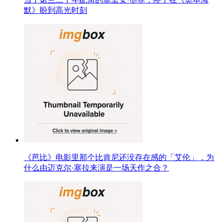
默》盼到高光时刻
《芭比》电影里那个比肯尼还没存在感的「艾伦」，为
什么由迈克尔·塞拉来演是一场天作之合？