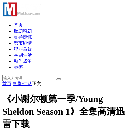
首页
魔幻科幻
灵异惊悚
都市剧情
犯罪悬疑
喜剧生活
动作战争
标签
首页
喜剧/生活
正文
《小谢尔顿第一季/Young
Sheldon Season 1》全集高清迅
雷下载