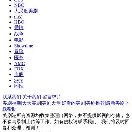
NBC
大尺度美剧
CW
HBO
爱情
战争
电影
Showtime
冒险
医务
AMC
FOX
血腥
Syfy
同性
联系我们
关于我们
留言求片
美剧档期
|
天天美剧
|
美剧天堂
|
好看的美剧
|
美剧推荐
|
最新美剧
下
载帮助
美剧港所有资源均收集整理自网络，并不提供影视的存储，也
不参与录制上传等工作。如有侵权请联系我们，我们将及时回
复和处理，谢谢！