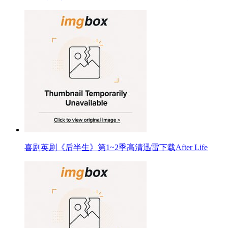
喜剧英剧《后半生》第1~2季高清迅雷下载After Life