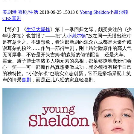
美剧港
喜剧/生活
2018-09-25
15013
0
Young Sheldon
小谢尔顿
CBS
喜剧
【简介】
《
生活大爆炸
》第十一季回归之际，颇受关注的《少
年谢尔顿》也首播了——把“大
小谢尔顿
”放在同一天播出绝对
是有意为之。
不难想象，看这部新剧的观众八成都是大爆炸或
谢耳朵的粉丝……作为一部衍生剧，刚上路时蹭原作的高人气
无可厚非，不管是开头吉姆·帕森斯的倾情配音，还是火车、
霍金、质子博士等诸多人物元素的亮相，都足够撩地老粉们会
心一笑——可一部新作品真想要做成功，就必须得有属于自己
的独特性。
“小谢尔顿”也确实立志创新，它不是搭场景配上笑
声的情景
喜剧
，而是正儿八经的家庭轻喜剧。