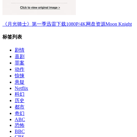
《月光骑士》第一季迅雷下载1080P/4K网盘资源Moon Knight
标签列表
剧情
喜剧
罪案
动作
惊悚
悬疑
Netflix
科幻
历史
都市
奇幻
ABC
恐怖
BBC
CBS