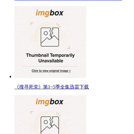
《搜寻死党》第1~5季全集迅雷下载