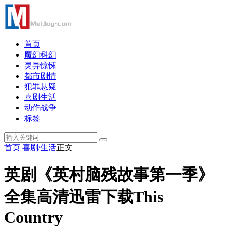
首页
魔幻科幻
灵异惊悚
都市剧情
犯罪悬疑
喜剧生活
动作战争
标签
首页
喜剧/生活
正文
英剧《英村脑残故事第一季》
全集高清迅雷下载This
Country