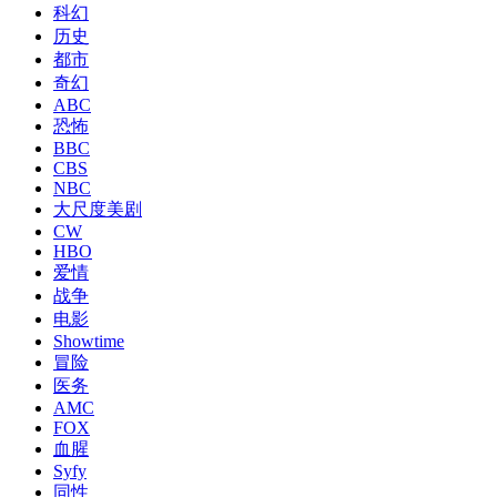
科幻
历史
都市
奇幻
ABC
恐怖
BBC
CBS
NBC
大尺度美剧
CW
HBO
爱情
战争
电影
Showtime
冒险
医务
AMC
FOX
血腥
Syfy
同性