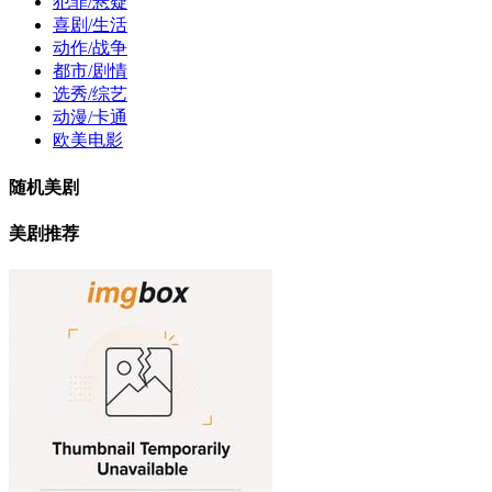
犯罪/悬疑
喜剧/生活
动作/战争
都市/剧情
选秀/综艺
动漫/卡通
欧美电影
随机美剧
美剧推荐