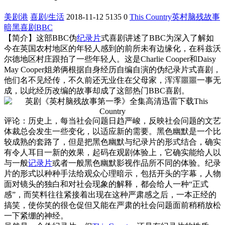
美剧港
喜剧/生活
2018-11-12
5135
0
This Country
英村脑残故事
暗黑喜剧
BBC
【简介】这部BBC伪
纪录片
式喜剧讲述了BBC为深入了解如
今在英国农村地区的年轻人感到的前所未有边缘化，在科兹沃
尔德地区村庄跟拍了一些年轻人。这是Charlie Cooper和Daisy
May Cooper姐弟俩根据自身经历自编自演的伪纪录片式喜剧，
他们名不见经传，不久前还无业住在父母家，浑浑噩噩一事无
成，以此经历改编的故事却成了这部热门BBC喜剧。
评论：历史上，每当社会问题日趋严峻，反映社会问题的文艺
体裁总会发生一些变化，以适应新的需要。黑色幽默是一个比
较成熟的套路了，但是把黑色幽默与纪录片的形式结合，确实
有令人耳目一新的效果，起码在观剧体验上，它确实能给人以
与一般
记录片
或者一般黑色幽默影视作品所不同的体验。纪录
片的形式以种种手法给观众心理暗示，包括开头的字幕，人物
面对镜头的独白和对社会现象的解释，都会给人一种“正式
感”，而笑料往往紧接着出现在这种严肃感之后，一本正经的
搞笑，使你笑的很仓促但又能在严肃的社会问题面前稍稍放松
一下紧绷的神经。