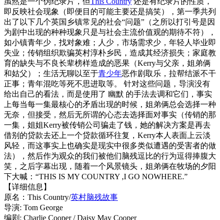
虽然是一个伪纪录片，但
This Country
还是有纪录片的性质，
即反映社会现象（即便目的可能主要还是搞笑），第一季共列
出了以下几个英国乡镇常见的社会“问题”（之所以打引号是因
为剧中出现的种种现象只是与社会主流价值观的期待不符），
如小镇青年少，找对象难；人少，市场需求少，年轻人毕业即
失业；传销组织欺骗英村淳朴乡民，造成其经济损失；家庭教
育的缺失与不良长辈榜样造成的恶果（Kerry与父亲，姐弟俩
和姑父）；生活无聊以至于
青少年
恶作剧取乐，拉帮结派不干
正事；青年混吃等死不思进取等。 针对这些问题，导演没有
给出自己的看法，而是使用了 幽默 的手法去调和它们，事实
上每当每一集最核心的矛盾出现的时候，姐弟俩总会选择一种
无奈，但接受，然后无所谓的心态去选择面对事实（传销的那
一集，姐姐Kerry被传销公司骗走了钱，她的解决方案是再去
借别的贷款去还上一个贷款循环往复，Kerry本人表面上云淡
风轻，而这事实上也确实是现实中很多类似遭遇的受害者的做
法），然后作为观众的我们被他们脑残逗比的行为逗得捧腹大
笑，之后字幕出现，随着一个风景镜头，姐弟俩在牧场的夕阳
下大喊：“THIS IS MY COUNTRY ,I GO NOWHERE.”
【详细信息】
原名：This Country/
英村脑残故事
导演: Tom George
编剧: Charlie Cooper / Daisy May Cooper