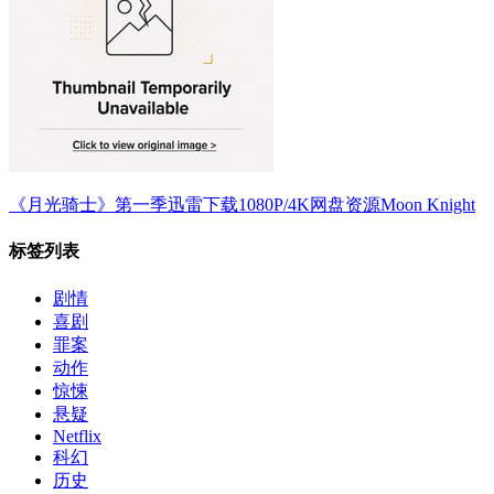
《月光骑士》第一季迅雷下载1080P/4K网盘资源Moon Knight
标签列表
剧情
喜剧
罪案
动作
惊悚
悬疑
Netflix
科幻
历史