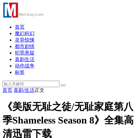
首页
魔幻科幻
灵异惊悚
都市剧情
犯罪悬疑
喜剧生活
动作战争
标签
首页
喜剧/生活
正文
《美版无耻之徒/无耻家庭第八
季Shameless Season 8》全集高
清迅雷下载