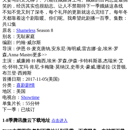
笑的，经历其实也很励志。让人不禁期待下一季娥婊这条线
不知不觉又到了深冬，每个礼拜的更新就这么完结了。每年冬
天都靠着这个剧取暖。你们呢。我希望此剧播一百季。集数：
共12集
原名：
Shameless
Season 8
别名：无耻家庭
编剧：约翰·威尔斯
导演：伊恩·B·麦克唐纳,安东尼·海明威,雷吉娜·金,埃米·罗
森,Anna·Mastro更多>>
主演：威廉姆·H·梅西,埃米·罗森,伊森·卡特科斯基,杰瑞米·艾
伦·怀特,艾玛·肯尼,卡梅隆·莫纳汉,史蒂夫·豪威,珊诺拉·汉普顿,
布兰登·西姆斯
首播日期：2017-11-05(美国)
分类：
喜剧
剧情
地区：美国
电视台：
Showtime
单集片长：55分钟
下一季：已续订
1-8季腾讯微云下载地址
点击进入