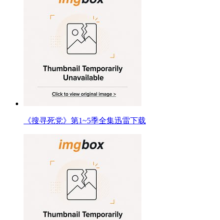
《搜寻死党》第1~5季全集迅雷下载