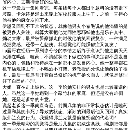
省内心、去期待更好的生活。
这一季最后一集刚看完。每条线每个人都出乎意料的没有走下
坡路。卡尔还是溜出来穿上军校校服去上学了，之前一直担心
他被他的疯女友拖下水。
伊恩又回到不正常的状态，就像他男友小卷毛说的他渴望的是
被更多人关注、就算大家把他党同性恋耶稣他也是乐在其中、
煽动大家，最后被警察抓走的时候他的笑容很复杂、一种满足
感拯救感。还带一点悲伤。我感觉他可能躁郁症又复发了
lip唇哥在经历一系列惨兮兮的事情之后终于意识到他之前天天
沉溺在喝酒，嗑药，不清醒状态下做过的事和决定都不是发自
内心的，包括和招待妹在一起都不是发自内心。他一整年都在
机车店规律工作，不喝酒不打架。老教授的死也让他醒悟了很
多，最后一集唇哥开着自己修好的机车扬长而去，就像是修理
好了自己的心理。
大姐一直在走上坡路。这一季给她安排的男友也是比较靠谱的
人。虽然这一季她遇到一个敲竹杠的家庭、但还是没有难倒
她。还是老爹给的主意。?
说起老爹这一季简直奇葩。前面几集的非正常状态估计是嗑药
过量和莫妮卡死了导致的状态、渐渐的到最后他又回到了真实
版弗兰克的行为。我觉得弗兰克就是偷抢拐骗的代名词?
这一季最精彩的我觉得是最后几集的娥婊这条线。编剧把邻居
夫妻写的太无聊了、只能往娥婊身上写。娥婊的台词总是最搞