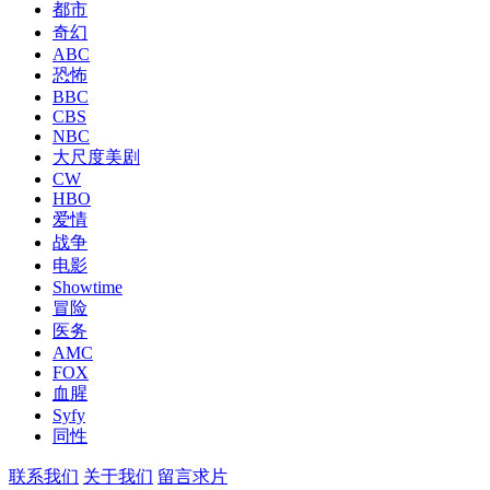
都市
奇幻
ABC
恐怖
BBC
CBS
NBC
大尺度美剧
CW
HBO
爱情
战争
电影
Showtime
冒险
医务
AMC
FOX
血腥
Syfy
同性
联系我们
关于我们
留言求片