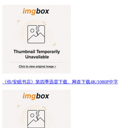
《你/安眠书店》第四季迅雷下载、网盘下载4K/1080P中字