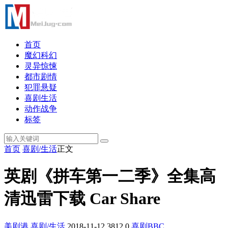
首页
魔幻科幻
灵异惊悚
都市剧情
犯罪悬疑
喜剧生活
动作战争
标签
首页
喜剧/生活
正文
英剧《拼车第一二季》全集高
清迅雷下载 Car Share
美剧港
喜剧/生活
2018-11-12
3812
0
喜剧
BBC