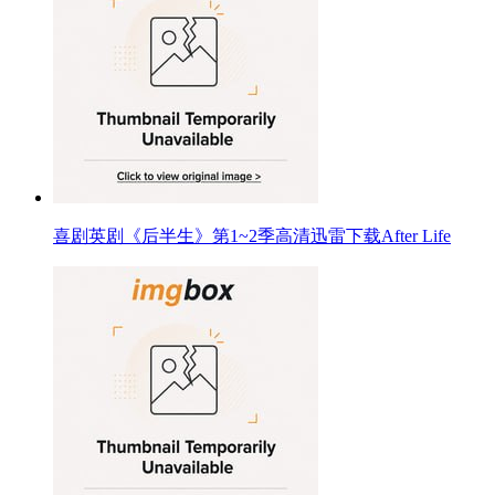
喜剧英剧《后半生》第1~2季高清迅雷下载After Life