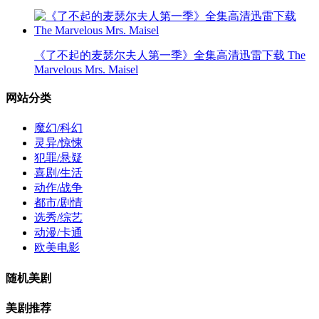
《了不起的麦瑟尔夫人第一季》全集高清迅雷下载 The
Marvelous Mrs. Maisel
网站分类
魔幻/科幻
灵异/惊悚
犯罪/悬疑
喜剧/生活
动作/战争
都市/剧情
选秀/综艺
动漫/卡通
欧美电影
随机美剧
美剧推荐