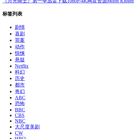
《月光骑士》第一季迅雷下载1080P/4K网盘资源Moon Knight
标签列表
剧情
喜剧
罪案
动作
惊悚
悬疑
Netflix
科幻
历史
都市
奇幻
ABC
恐怖
BBC
CBS
NBC
大尺度美剧
CW
HBO