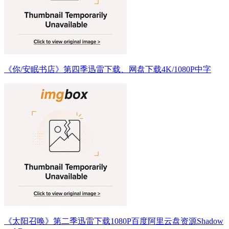
《你/安眠书店》第四季迅雷下载、网盘下载4K/1080P中字
《太阳召唤》第二季迅雷下载1080P百度阿里云盘资源Shadow