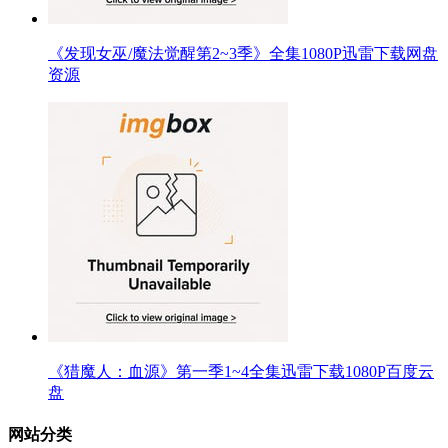
《发现女巫/魔法觉醒第2~3季》全集1080P迅雷下载网盘
资源
《猎魔人：血源》第一季1~4全集迅雷下载1080P百度云
盘
网站分类