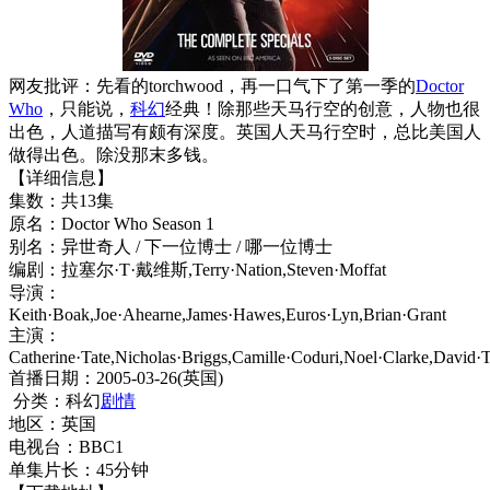
网友批评：先看的torchwood，再一口气下了第一季的
Doctor
Who
，只能说，
科幻
经典！除那些天马行空的创意，人物也很
出色，人道描写有颇有深度。英国人天马行空时，总比美国人
做得出色。除没那末多钱。
【详细信息】
集数：共13集
原名：Doctor Who Season 1
别名：异世奇人 / 下一位博士 / 哪一位博士
编剧：拉塞尔·T·戴维斯,Terry·Nation,Steven·Moffat
导演：
Keith·Boak,Joe·Ahearne,James·Hawes,Euros·Lyn,Brian·Grant
主演：
Catherine·Tate,Nicholas·Briggs,Camille·Coduri,Noel·Clarke,David·
首播日期：2005-03-26(英国)
分类：科幻
剧情
地区：英国
电视台：BBC1
单集片长：45分钟