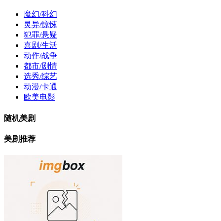
魔幻/科幻
灵异/惊悚
犯罪/悬疑
喜剧/生活
动作/战争
都市/剧情
选秀/综艺
动漫/卡通
欧美电影
随机美剧
美剧推荐