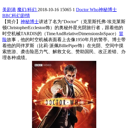
美剧港
魔幻/科幻
2018-10-16
15065
1
Doctor Who
神秘博士
BBC
科幻
剧情
【简介】
神秘博士
讲述了名为“Doctor”（克里斯托弗·埃克莱斯
顿ChristopherEccleston饰）的奥秘外星光阴旅行者，跟着他的
时空机械TARDIS的（TimeAndRelativeDimensionsInSpace）
冒
险
故事，他的时空机械表面看上去像1950年月的警亭。博士带
着他的同伴罗斯（比莉·派佩BilliePiper饰）在光阴、空间中摸
索悠游、袭击险恶力气、解救文化、赞助国民、改正差错、办
理各种成绩。