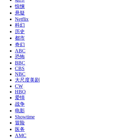
惊悚
悬疑
Netflix
科幻
历史
都市
奇幻
ABC
恐怖
BBC
CBS
NBC
大尺度美剧
CW
HBO
爱情
战争
电影
Showtime
冒险
医务
AMC