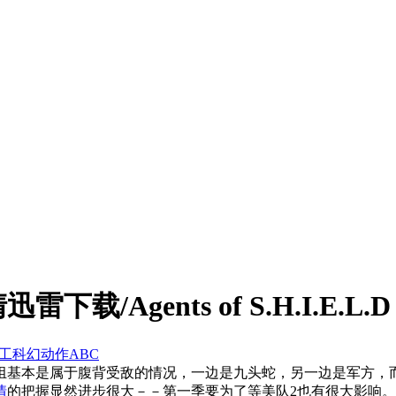
Agents of S.H.I.E.L.D
工
科幻
动作
ABC
组基本是属于腹背受敌的情况，一边是九头蛇，另一边是军方，
情
的把握显然进步很大－－第一季要为了等美队2也有很大影响