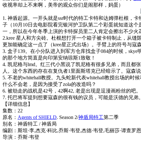
收视率却上不来啊，美帝的观众你们是闹那样，妈蛋）
1. 神盾起源。一开头就是ssr时代的特工卡特和达姆弹杜根
子（10月10日去电影院看完银河护卫队第二个彩蛋就知道这
一，所以在今年冬季上演的卡特探员里二人肯定会擦出不少火
2.kree 星人和方尖砖。杜根想打开一个箱子被卡特制止，从
更加能确定这一点了（kree星正式出场）。手臂上的符号与寇
3. 盒子139。在小分队进入到军方仓库找盒子084的时候，
的那个地方简直是向印第安纳琼斯1致敬！
4. 凯尼格与lmd。红三代小黑说了凯尼格有很多兄弟，而且都张得一
人。这个东西的存在在复仇者1里面斯塔克已经暗示了。寇森说凯尼
5. 不老的whitehall教授。九头蛇新代表whiteha
什么不会老，是因为接受了zola的改造吗？
6. 被劫走的战机是42号，42啊42, 老是出现是逗漫画粉丝的吧。
7. 托巴将军提到想要寇森的很有钱的议员，可能是沃德的兄
【详细信息】
集数：22
原名：
Agents of SHIELD
. Season 2/
神盾局特工
第二季
别名：神盾特工 / 神盾局
编剧：斯坦·李,杰克·科比,乔斯·韦登,杰德·韦登,毛丽莎·谭查罗
导演：乔斯·韦登