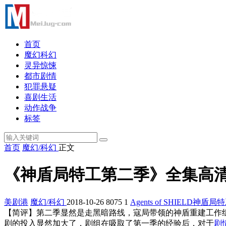
首页
魔幻科幻
灵异惊悚
都市剧情
犯罪悬疑
喜剧生活
动作战争
标签
首页
魔幻/科幻
正文
《神盾局特工第二季》全集高清迅雷下载/
美剧港
魔幻/科幻
2018-10-26
8075
1
Agents of SHIELD
神盾局特
【简评】第二季显然是走黑暗路线，寇局带领的神盾重建工作
剧的投入显然加大了，剧组在吸取了第一季的经验后，对于
剧