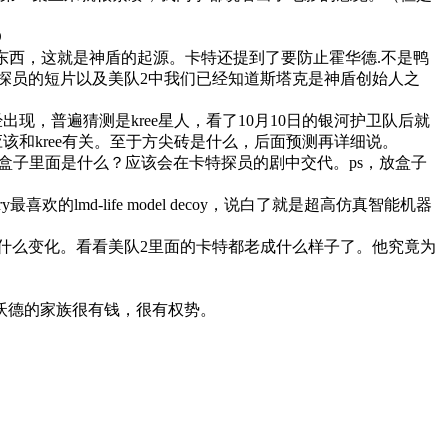
的东西，这就是神盾的起源。卡特还提到了要防止霍华德.不是鸭
特探员的短片以及美队2中我们已经知道斯塔克是神盾创始人之
现，普遍猜测是kree星人，看了10月10日的银河护卫队后就
该和kree有关。至于方尖砖是什么，后面预测再详细说。
显。盒子里面是什么？应该会在卡特探员的剧中交代。ps，放盒子
md-life model decoy，说白了就是超高仿真智能机器
候外表没什么变化。看看美队2里面的卡特都老成什么样子了。他究竟为
沃德的家族很有钱，很有权势。