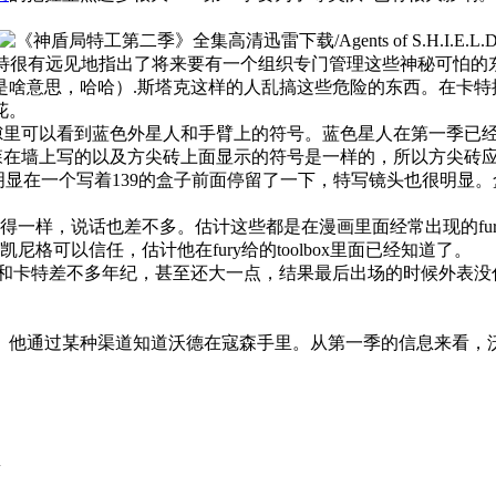
，卡特很有远见地指出了将来要有一个组织专门管理这些神秘可怕
个是啥意思，哈哈）.斯塔克这样的人乱搞这些危险的东西。在卡
花。
缝隙里可以看到蓝色外星人和手臂上的符号。蓝色星人在第一季已经出
森在墙上写的以及方尖砖上面显示的符号是一样的，所以方尖砖应
skye明显在一个写着139的盒子前面停留了一下，特写镜头也很明
样，说话也差不多。估计这些都是在漫画里面经常出现的fury最喜欢的l
格可以信任，估计他在fury给的toolbox里面已经知道了。
ll教授出场的时候和卡特差不多年纪，甚至还大一点，结果最后出场的时
弟。他通过某种渠道知道沃德在寇森手里。从第一季的信息来看，
恩