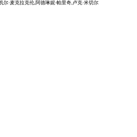
,凯尔·麦克拉克伦,阿德琳妮·帕里奇,卢克·米切尔