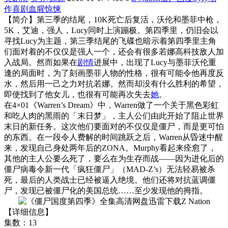
作
喜剧
血腥
惊悚
【简介】第三季的结尾，10K死亡后复活，沃伦和墨菲中枪，
5K，艾迪，强人，Lucy同时上演蹦极。第四季里，仍旧会以
寻找Lucy为主题，第三季结尾的飞碟也暗示着第四季里主角
们面对着的不仅仅是强人一个，还会有很多若娜高科技敌人加
入战局。然而如果在
剧情
进展中，出现了Lucy与墨菲沃伦重
逢的局面时，为了刻画墨菲人物的性格，很有可能令他再度反
水，然后用一己之力对抗若娜。然而却没有什么胜利的希望，
即使找到了他女儿，也很有可能再次失去
她
。
在4×01《Warren’s Dream》中，Warren做了一个关于黑色彩虹
和吃人肉的黑雨的「末日梦」，主人公们由此开始了阻止世界
末日的新任务。这次他们要面对的不仅仅是僵尸，而是更可怕
的东西。在一段令人费解的时间跳跃之后，Warren从昏迷中醒
来，发现自己身处两年后的ZONA。Murphy看起来痊愈了，
其他的主人公要么死了，要么在为生存而战——因为进化后的
僵尸病毒令新一代「疯狂僵尸」（MAD-Z’s）无法轻易被杀
死，最后的人类战士已经被逼入绝境。他们还将对抗蓝调僵
尸，发现已被僵尸化的美国总统……至少发现他的拇指。
【详细信息】
集数：13