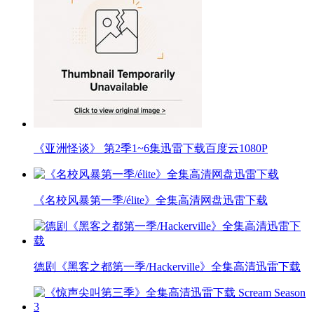
《亚洲怪谈》 第2季1~6集迅雷下载百度云1080P
《名校风暴第一季/élite》全集高清网盘迅雷下载
德剧《黑客之都第一季/Hackerville》全集高清迅雷下载