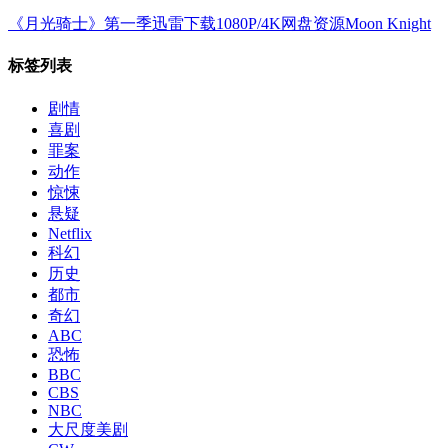
《月光骑士》第一季迅雷下载1080P/4K网盘资源Moon Knight
标签列表
剧情
喜剧
罪案
动作
惊悚
悬疑
Netflix
科幻
历史
都市
奇幻
ABC
恐怖
BBC
CBS
NBC
大尺度美剧