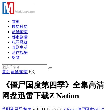
首页
魔幻科幻
灵异惊悚
都市剧情
犯罪悬疑
喜剧生活
动作战争
标签
首页
灵异/惊悚
正文
《僵尸国度第四季》全集高清
网盘迅雷下载Z Nation
美剧港
灵异/惊悚
2018-11-17
7466
0
Z Nation
僵尸国度
Syfy
动