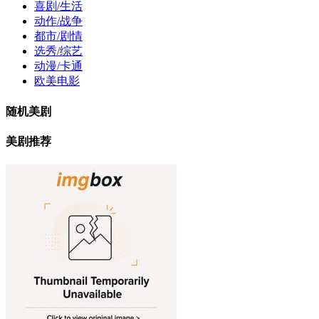
喜剧/生活
动作/战争
都市/剧情
选秀/综艺
动漫/卡通
欧美电影
随机美剧
美剧推荐