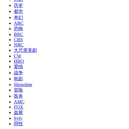
历史
都市
奇幻
ABC
恐怖
BBC
CBS
NBC
大尺度美剧
CW
HBO
爱情
战争
电影
Showtime
冒险
医务
AMC
FOX
血腥
Syfy
同性