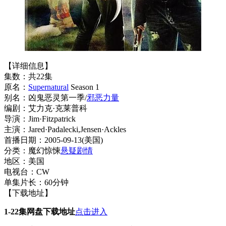
【详细信息】
集数：共22集
原名：
Supernatural
Season 1
别名：凶鬼恶灵第一季/
邪恶力量
编剧：艾力克·克莱普科
导演：Jim·Fitzpatrick
主演：Jared·Padalecki,Jensen·Ackles
首播日期：2005-09-13(美国)
分类：魔幻惊悚
悬疑
剧情
地区：美国
电视台：CW
单集片长：60分钟
【下载地址】
1-22集网盘下载地址
点击进入