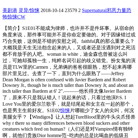
美剧港
灵异/惊悚
2018-10-14
23579
2
Supernatural
邪恶力量
恐
怖
惊悚
CW
【简介】S1E01不能成为律师，也许并不是件坏事。从宿命的
角度来说，那件事可能并不是你命定要做的。对于因缘错过或
巧合失败，这倒是不错的安慰之词。faithful真的那么重要么？
大概我是天生无法怨念起来的人，又或者还是没遇到对之死活
都不肯放手的人吧。woman in white，迪金森也曾被这么叫
过，可她却孤独一生，纯粹名词引起的歧义错觉。扮女鬼的演
员是TLW里的Carmen，兄弟俩的爸爸很眼熟，想不起来再哪
部片里见过。去查了一下，直到为什么眼熟了——Jeffrey
Dean Morgan is often confused with Javier Bardem and Robert
Downey Jr., though he is much taller than Downey Jr, and about an
inch taller than Bardem at 6' 2".———他长得太像Javier Bardem
了，原来不只是我认错人！说起来的话，只看过他演P.S. I
Love You里的爱尔兰歌手，就是结尾处和女主在一起的那个，
也是男主生前好友。S1E02
惊悚
片哪能少了女人的尖叫，何况
美腿女乎？【Windigos】让人想起TureBlood里的牛头尖爪怪兽
why r there so many differences between blood suckers and other
creatures which feed on human?（人们还是对Vampires情有独钟
啊，就他们贵族Dior homme范~吃肉的总是比喝血的低级丑