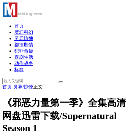
首页
魔幻科幻
灵异惊悚
都市剧情
犯罪悬疑
喜剧生活
动作战争
标签
首页
灵异/惊悚
正文
《邪恶力量第一季》全集高清
网盘迅雷下载/Supernatural
Season 1