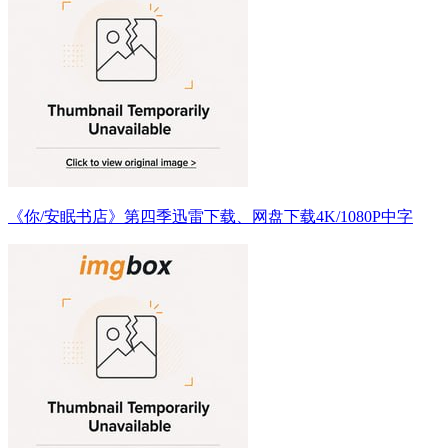
《你/安眠书店》第四季迅雷下载、网盘下载4K/1080P中字