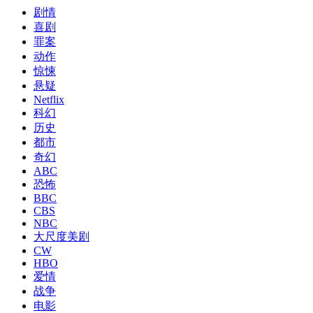
剧情
喜剧
罪案
动作
惊悚
悬疑
Netflix
科幻
历史
都市
奇幻
ABC
恐怖
BBC
CBS
NBC
大尺度美剧
CW
HBO
爱情
战争
电影