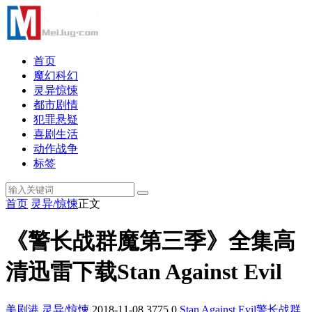
首页
魔幻科幻
灵异惊悚
都市剧情
犯罪悬疑
喜剧生活
动作战争
标签
首页
灵异/惊悚
正文
《警长战群魔第三季》全集高
清迅雷下载Stan Against Evil
美剧港
灵异/惊悚
2018-11-08
3775
0
Stan Against Evil
警长战群