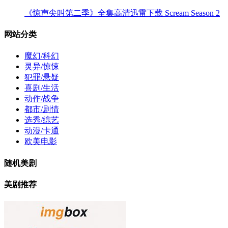
《惊声尖叫第二季》全集高清迅雷下载 Scream Season 2
网站分类
魔幻/科幻
灵异/惊悚
犯罪/悬疑
喜剧/生活
动作/战争
都市/剧情
选秀/综艺
动漫/卡通
欧美电影
随机美剧
美剧推荐