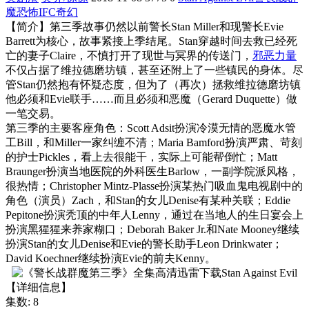
魔
恐怖
IFC​
奇幻
【简介】第三季故事仍然以前警长Stan Miller和现警长Evie
Barrett为核心，故事紧接上季结尾。Stan穿越时间去救已经死
亡的妻子Claire，不慎打开了现世与冥界的传送门，
邪恶力量
不仅占据了维拉德磨坊镇，甚至还附上了一些镇民的身体。尽
管Stan仍然抱有怀疑态度，但为了（再次）拯救维拉德磨坊镇
他必须和Evie联手……而且必须和恶魔（Gerard Duquette）做
一笔交易。
第三季的主要客座角色：Scott Adsit扮演冷漠无情的恶魔水管
工Bill，和Miller一家纠缠不清；Maria Bamford扮演严肃、苛刻
的护士Pickles，看上去很能干，实际上可能帮倒忙；Matt
Braunger扮演当地医院的外科医生Barlow，一副学院派风格，
很热情；Christopher Mintz-Plasse扮演某热门吸血鬼电视剧中的
角色（演员）Zach，和Stan的女儿Denise有某种关联；Eddie
Pepitone扮演秃顶的中年人Lenny，通过在当地人的生日宴会上
扮演黑猩猩来养家糊口；Deborah Baker Jr.和Nate Mooney继续
扮演Stan的女儿Denise和Evie的警长助手Leon Drinkwater；
David Koechner继续扮演Evie的前夫Kenny。
【详细信息】
集数: 8