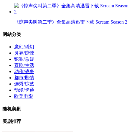
《惊声尖叫第二季》全集高清迅雷下载 Scream Season 2
网站分类
魔幻/科幻
灵异/惊悚
犯罪/悬疑
喜剧/生活
动作/战争
都市/剧情
选秀/综艺
动漫/卡通
欧美电影
随机美剧
美剧推荐