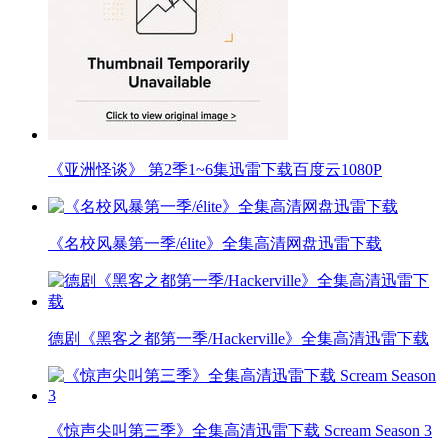
《亚洲怪谈》 第2季1~6集迅雷下载百度云1080P
《名校风暴第一季/élite》全集高清网盘迅雷下载
德剧《黑客之都第一季/Hackerville》全集高清迅雷下载
《惊声尖叫第三季》全集高清迅雷下载 Scream Season 3