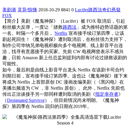
美剧港
灵异/惊悚
2018-10-29
8841
0
Lucifer
路西法
奇幻
悬疑
FOX
【简介】美剧《魔鬼神探》（Lucifer）被 FOX 取消后，引起
粉丝极大反弹，一度让「拯救
路西法
」成为推特趋势话题的第
一名。时隔一个多月后，
Netflix
宣布接手续订第四季，让该
剧起死回生！《魔鬼神探》遭到取消后，在粉丝强力支持下，
制作公司华纳兄弟电视积极向多个电视网、线上影音平台连
洽，找寻有意愿接手的买家。先前 CW 电视网曾表示不感兴
趣，日前 Amazon 新上任总监则提到内部有讨论过拯救该剧的
可能性。
如今，最后则是由线上影音平台龙头 Netflix 在该剧卡司合约
到期日前，宣布接手续订第四季。这也让《魔鬼神探》接下来
将成为 Netflix 上首部原创 DC 漫画改编美剧（《黑闪电》在
美播出频道为 CW ，非 Netflix 原创）。此外，Netflix 先前也
传出正洽谈接手另一部同样遭到取消的美剧《
指定幸存者
》
（
Designated Survivor
），但目前情况尚未明朗。《魔鬼神
探》第四季在 Netflix 回归的日期在2019年。