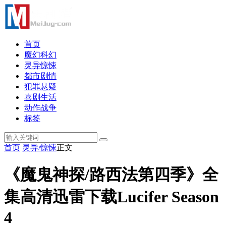
首页
魔幻科幻
灵异惊悚
都市剧情
犯罪悬疑
喜剧生活
动作战争
标签
首页
灵异/惊悚
正文
《魔鬼神探/路西法第四季》全
集高清迅雷下载Lucifer Season
4