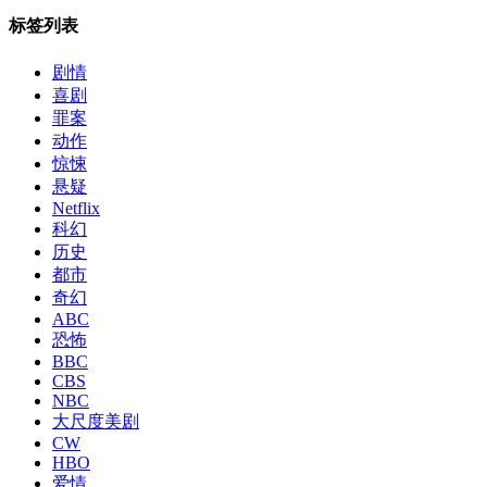
标签列表
剧情
喜剧
罪案
动作
惊悚
悬疑
Netflix
科幻
历史
都市
奇幻
ABC
恐怖
BBC
CBS
NBC
大尺度美剧
CW
HBO
爱情