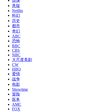
惊悚
悬疑
Netflix
科幻
历史
都市
奇幻
ABC
恐怖
BBC
CBS
NBC
大尺度美剧
CW
HBO
爱情
战争
电影
Showtime
冒险
医务
AMC
FOX