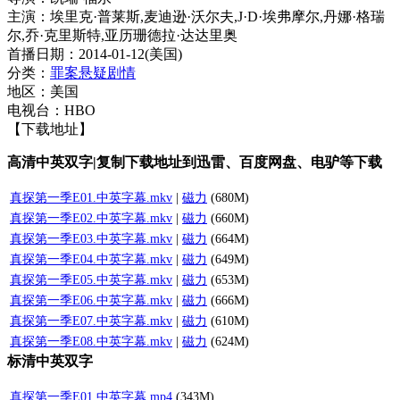
主演：埃里克·普莱斯,麦迪逊·沃尔夫,J·D·埃弗摩尔,丹娜·格瑞
尔,乔·克里斯特,亚历珊德拉·达达里奥
首播日期：2014-01-12(美国)
分类：
罪案
悬疑
剧情
地区：美国
电视台：HBO
【下载地址】
高清中英双字|复制下载地址到迅雷、百度网盘、电驴等下载
真探第一季
E01.中英字幕.mkv
|
磁力
(680M)
真探第一季
E02.中英字幕.mkv
|
磁力
(660M)
真探第一季
E03.中英字幕.mkv
|
磁力
(664M)
真探第一季
E04.中英字幕.mkv
|
磁力
(649M)
真探第一季
E05.中英字幕.mkv
|
磁力
(653M)
真探第一季
E06.中英字幕.mkv
|
磁力
(666M)
真探第一季
E07.中英字幕.mkv
|
磁力
(610M)
真探第一季
E08.中英字幕.mkv
|
磁力
(624M)
标清中英双字
真探第一季
E01.中英字幕.mp4
(343M)