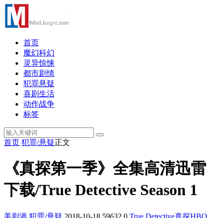
首页
魔幻科幻
灵异惊悚
都市剧情
犯罪悬疑
喜剧生活
动作战争
标签
首页
犯罪/悬疑
正文
《真探第一季》全集高清迅雷
下载/True Detective Season 1
美剧港
犯罪/悬疑
2018-10-18
59632
0
True Detective
真探
HBO