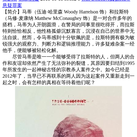
悬疑
罪案
【简介】马蒂（伍迪·哈里森 Woody Harrelson 饰）和拉斯特
（马修·麦康纳 Matthew McConaughey 饰）是一对合作多年的
搭档，马蒂为人开朗圆滑，在警局的同事里很吃得开，而拉斯
特则恰恰相反，他性格孤僻沉默寡言，沉浸在自己的世界中无
法自拔。然而，令马蒂感到十分钦佩的是，拉斯特拥有极为敏
锐强大的观察力、判断力和逻辑推理能力，许多疑难杂案一经
他手，便能够被轻松化解。
尽管马蒂是唯一一个能够受得了拉斯特的人，但两人的合
作和友谊却依然产生了无法弥补的裂缝，其原因要归结到1995
年所发生的一起神秘古怪的宗教杀人案件之中。如今已经是
2012年了，当早已不再联系的两人因为这起案件又重新走到一
起之时，会有怎样的真相在等待着他们呢？