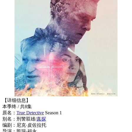
【详细信息】
本季终 / 共8集
原名：
True Detective
Season 1
别名：刑警双雄/
真探
编剧：尼克·皮佐拉托
导演：凯瑞·福永