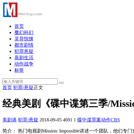
首页
魔幻科幻
灵异惊悚
都市剧情
犯罪悬疑
喜剧生活
动作战争
标签
首页
犯罪/悬疑
正文
经典美剧《碟中谍第三季/Mission:
美剧港
犯罪/悬疑
2018-09-05
4691
1
碟中谍
罪案
动作
CBS
简介： 热门电视剧Mission: Impossible讲述一