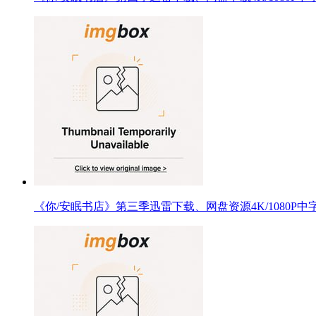
《你/安眠书店》第三季迅雷下载、网盘资源4K/1080P中