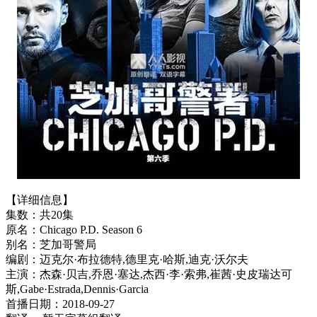
【详细信息】
集数：共20集
原名：Chicago P.D. Season 6
别名：芝加哥警局
编剧：迈克尔·布拉德特,德里克·哈斯,迪克·沃尔夫
主演：杰森·贝吉,乔恩·塞达,杰西·李·索弗,崔茜·史皮瑞达可
斯,Gabe·Estrada,Dennis·Garcia
首播日期：2018-09-27