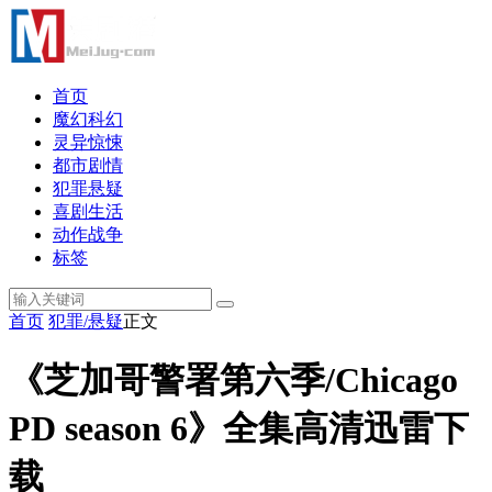
首页
魔幻科幻
灵异惊悚
都市剧情
犯罪悬疑
喜剧生活
动作战争
标签
首页
犯罪/悬疑
正文
《芝加哥警署第六季/Chicago
PD season 6》全集高清迅雷下
载