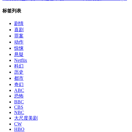
标签列表
剧情
喜剧
罪案
动作
惊悚
悬疑
Netflix
科幻
历史
都市
奇幻
ABC
恐怖
BBC
CBS
NBC
大尺度美剧
CW
HBO