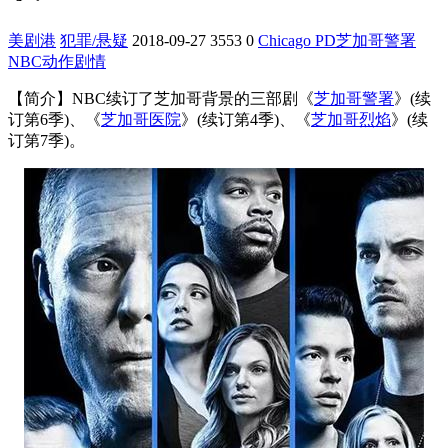
美剧港
犯罪/悬疑
2018-09-27
3553
0
Chicago PD
芝加哥警署
NBC
动作
剧情
【简介】
NBC续订了芝加哥背景的三部剧《
芝加哥警署
》(续
订第6季)、《
芝加哥医院
》(续订第4季)、《
芝加哥烈焰
》(续
订第7季)。