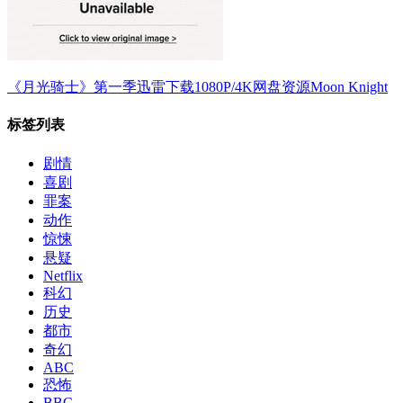
《月光骑士》第一季迅雷下载1080P/4K网盘资源Moon Knight
标签列表
剧情
喜剧
罪案
动作
惊悚
悬疑
Netflix
科幻
历史
都市
奇幻
ABC
恐怖
BBC