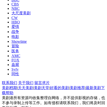
CBS
NBC
大尺度美剧
CW
HBO
爱情
战争
电影
Showtime
冒险
医务
AMC
FOX
血腥
Syfy
同性
联系我们
关于我们
留言求片
美剧档期
|
天天美剧
|
美剧天堂
|
好看的美剧
|
美剧推荐
|
最新美剧
下
载帮助
美剧港所有资源均收集整理自网络，并不提供影视的存储，也
不参与录制上传等工作。如有侵权请联系我们，我们将及时回