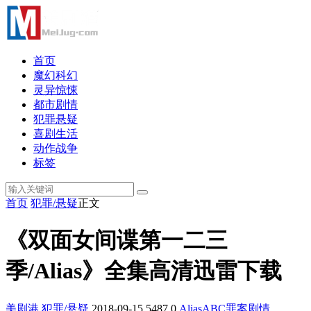
首页
魔幻科幻
灵异惊悚
都市剧情
犯罪悬疑
喜剧生活
动作战争
标签
首页
犯罪/悬疑
正文
《双面女间谍第一二三
季/Alias》全集高清迅雷下载
美剧港
犯罪/悬疑
2018-09-15
5487
0
Alias
ABC
罪案
剧情