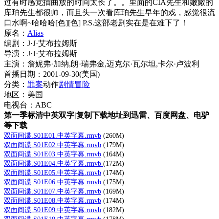
过有时感觉插曲放的时间太长了。。里面的CIA先生和嫩嫩的
库珀先生都很帅，而且头一次看库珀先生早年的戏，感觉很流
口水啊~哈哈哈[色][色] P.S.这部老剧实在是在难下了！
原名：
Alias
编剧：J·J·艾布拉姆斯
导演：J·J·艾布拉姆斯
主演：詹妮弗·加纳,朗·瑞弗金,迈克尔·瓦尔坦,卡尔·卢波利
首播日期：2001-09-30(美国)
分类：
罪案
动作
剧情
冒险
地区：美国
电视台：ABC
第一季标清中英双字|复制下载地址到迅雷、百度网盘、电驴
等下载
双面间谍.S01E01.中英字幕.rmvb
(260M)
双面间谍.S01E02.中英字幕.rmvb
(179M)
双面间谍.S01E03.中英字幕.rmvb
(164M)
双面间谍.S01E04.中英字幕.rmvb
(172M)
双面间谍.S01E05.中英字幕.rmvb
(174M)
双面间谍.S01E06.中英字幕.rmvb
(175M)
双面间谍.S01E07.中英字幕.rmvb
(169M)
双面间谍.S01E08.中英字幕.rmvb
(174M)
双面间谍.S01E09.中英字幕.rmvb
(182M)