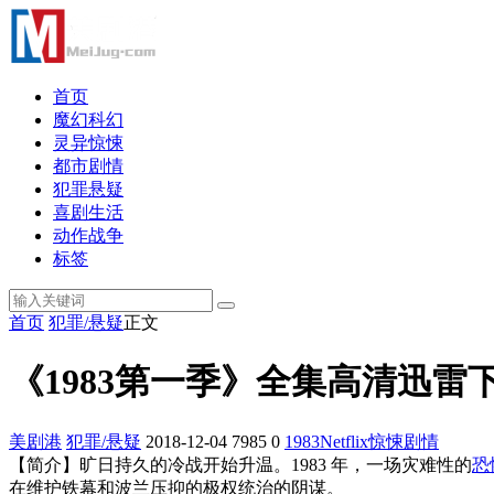
首页
魔幻科幻
灵异惊悚
都市剧情
犯罪悬疑
喜剧生活
动作战争
标签
首页
犯罪/悬疑
正文
《1983第一季》全集高清迅雷下载 19
美剧港
犯罪/悬疑
2018-12-04
7985
0
1983
Netflix
惊悚
剧情
【简介】旷日持久的冷战开始升温。1983 年，一场灾难性的
恐
在维护铁幕和波兰压抑的极权统治的阴谋。