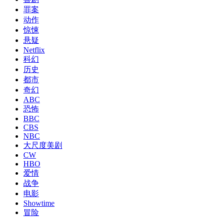
罪案
动作
惊悚
悬疑
Netflix
科幻
历史
都市
奇幻
ABC
恐怖
BBC
CBS
NBC
大尺度美剧
CW
HBO
爱情
战争
电影
Showtime
冒险