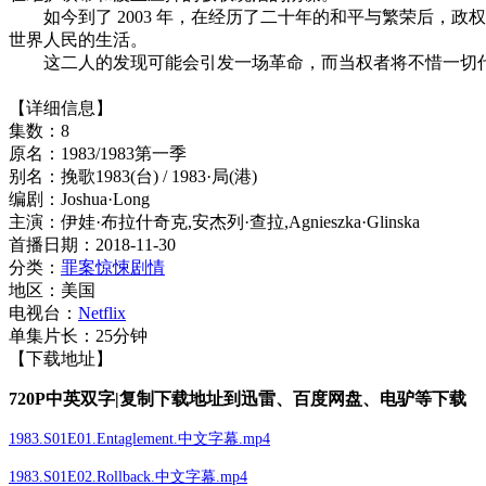
如今到了 2003 年，在经历了二十年的和平与繁荣后，政权
世界人民的生活。
这二人的发现可能会引发一场革命，而当权者将不惜一切代
【详细信息】
集数：8
原名：1983/1983第一季
别名：挽歌1983(台) / 1983·局(港)
编剧：Joshua·Long
主演：伊娃·布拉什奇克,安杰列·查拉,Agnieszka·Glinska
首播日期：2018-11-30
分类：
罪案
惊悚
剧情
地区：美国
电视台：
Netflix
单集片长：25分钟
【下载地址】
720P中英双字|复制下载地址到迅雷、百度网盘、电驴等下载
1983.S01E01.Entaglement.中文字幕.mp4
1983.S01E02.Rollback.中文字幕.mp4