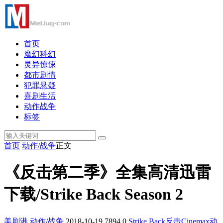
首页
魔幻科幻
灵异惊悚
都市剧情
犯罪悬疑
喜剧生活
动作战争
标签
首页
动作/战争
正文
《反击第二季》全集高清迅雷
下载/Strike Back Season 2
美剧港
动作/战争
2018-10-19
7894
0
Strike Back
反击
Cinemax
动