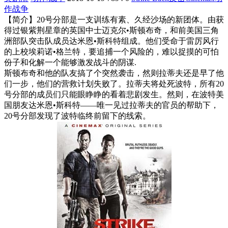
作
战争
【简介】20号分部是一支训练有素、久经沙场的新团体。由获
得过银紫荆星章的英国中士迈克尔•斯顿布奇，和前美国三角
洲部队突击队成员达米恩•斯科特组成。他们受命于雷厉风行
的上校埃莉诺•格兰特，要追捕一个风险的，难以捉摸的可怕
份子和化解一个能够激发战斗的阴谋.
斯顿布奇和他的队友搞了个突然袭击，然则拉蒂夫还是早了他
们一步，他们的营救计划失败了。拉蒂夫将处死波特，所有20
号分部的成员们只能眼睁睁的看着悲剧发生。然则，在波特美
国朋友达米恩•斯科特——唯一见过拉蒂夫的官员的帮助下，
20号分部发现了波特临终前留下的线索。