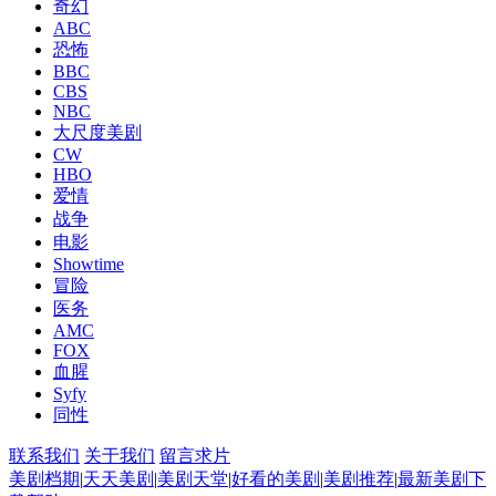
奇幻
ABC
恐怖
BBC
CBS
NBC
大尺度美剧
CW
HBO
爱情
战争
电影
Showtime
冒险
医务
AMC
FOX
血腥
Syfy
同性
联系我们
关于我们
留言求片
美剧档期
|
天天美剧
|
美剧天堂
|
好看的美剧
|
美剧推荐
|
最新美剧
下