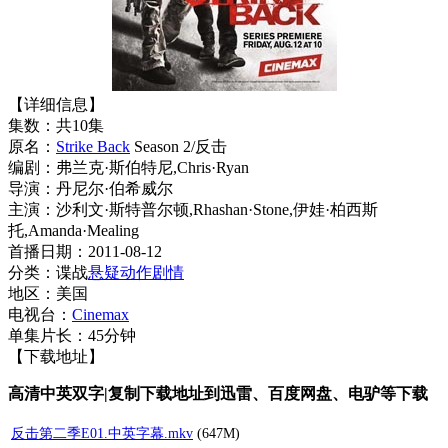
【详细信息】
集数：共10集
原名：
Strike Back
Season 2/反击
编剧：弗兰克·斯伯特尼,Chris·Ryan
导演：丹尼尔·伯希威尔
主演：沙利文·斯特普尔顿,Rhashan·Stone,伊娃·柏西斯
托,Amanda·Mealing
首播日期：2011-08-12
分类：谍战
悬疑
动作
剧情
地区：美国
电视台：
Cinemax
单集片长：45分钟
【下载地址】
高清中英双字|复制下载地址到迅雷、百度网盘、电驴等下载
反击第二季E01.中英字幕.mkv
(647M)