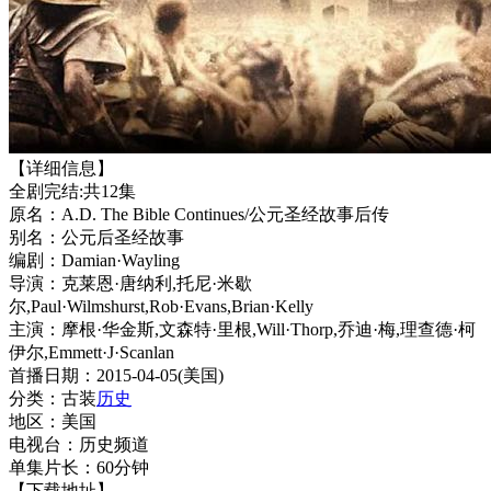
【详细信息】
全剧完结:共12集
原名：A.D. The Bible Continues/公元圣经故事后传
别名：公元后圣经故事
编剧：Damian·Wayling
导演：克莱恩·唐纳利,托尼·米歇
尔,Paul·Wilmshurst,Rob·Evans,Brian·Kelly
主演：摩根·华金斯,文森特·里根,Will·Thorp,乔迪·梅,理查德·柯
伊尔,Emmett·J·Scanlan
首播日期：2015-04-05(美国)
分类：古装
历史
地区：美国
电视台：历史频道
单集片长：60分钟
【下载地址】