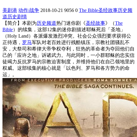
美剧港
动作/战争
2018-10-21
9056
0
The Bible
圣经故事
历史频
道
历史
剧情
【简介】本剧为
历史频道
热门迷你剧《
圣经故事
》（
The
Bible
）的续集，这部12集的迷你剧描述耶稣死后「圣地」
（Holy Land）各派爆发激烈冲突。社会公众强烈要求获得公
正待遇，
罗马
军队对老百姓进行残酷镇压，宗教社团骚乱不
安，大祭司和希律大帝争权夺利，狂热的革命者为夺回他们自
己的「应许之地」诉诸武力。与此同时，一小群耶稣的忠实信
徒竭力反抗罗马的宗教迫害制度，并维持他们在自己领地里的
权威。这部续集的核心就是「以色列、罗马和各方势力的命
运」。