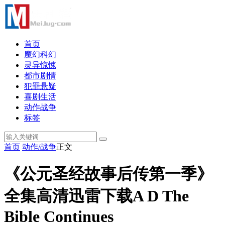
首页
魔幻科幻
灵异惊悚
都市剧情
犯罪悬疑
喜剧生活
动作战争
标签
首页
动作/战争
正文
《公元圣经故事后传第一季》
全集高清迅雷下载A D The
Bible Continues