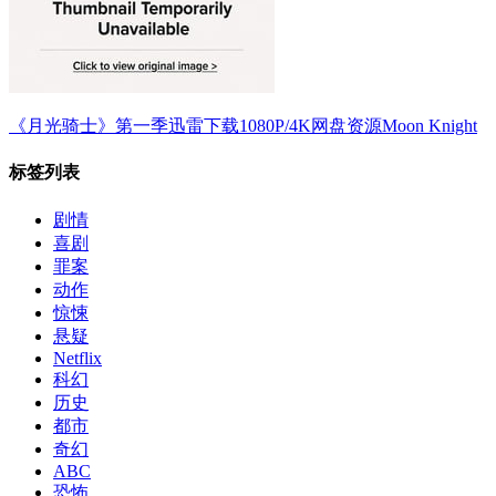
《月光骑士》第一季迅雷下载1080P/4K网盘资源Moon Knight
标签列表
剧情
喜剧
罪案
动作
惊悚
悬疑
Netflix
科幻
历史
都市
奇幻
ABC
恐怖