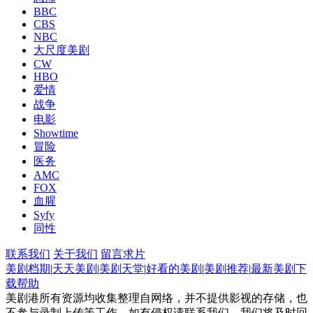
BBC
CBS
NBC
大尺度美剧
CW
HBO
爱情
战争
电影
Showtime
冒险
医务
AMC
FOX
血腥
Syfy
同性
联系我们
关于我们
留言求片
美剧档期
|
天天美剧
|
美剧天堂
|
好看的美剧
|
美剧推荐
|
最新美剧
下
载帮助
美剧港所有资源均收集整理自网络，并不提供影视的存储，也
不参与录制上传等工作。如有侵权请联系我们，我们将及时回