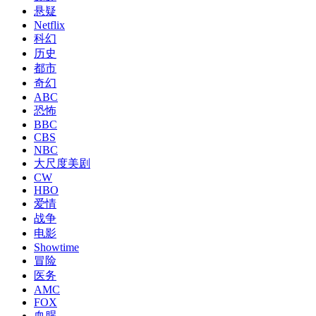
悬疑
Netflix
科幻
历史
都市
奇幻
ABC
恐怖
BBC
CBS
NBC
大尺度美剧
CW
HBO
爱情
战争
电影
Showtime
冒险
医务
AMC
FOX
血腥