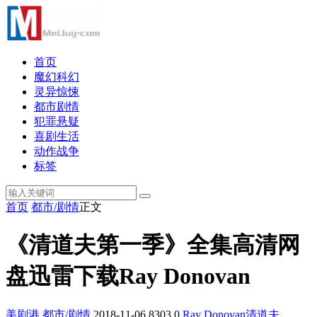
首页
魔幻科幻
灵异惊悚
都市剧情
犯罪悬疑
喜剧生活
动作战争
标签
首页
都市/剧情
正文
《清道夫第一季》全集高清网
盘迅雷下载Ray Donovan
美剧港
都市/剧情
2018-11-06
8303
0
Ray Donovan
清道夫