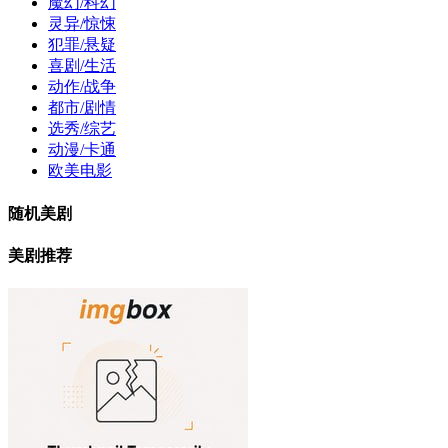
魔幻/科幻
灵异/惊悚
犯罪/悬疑
喜剧/生活
动作/战争
都市/剧情
选秀/综艺
动漫/卡通
欧美电影
随机美剧
美剧推荐