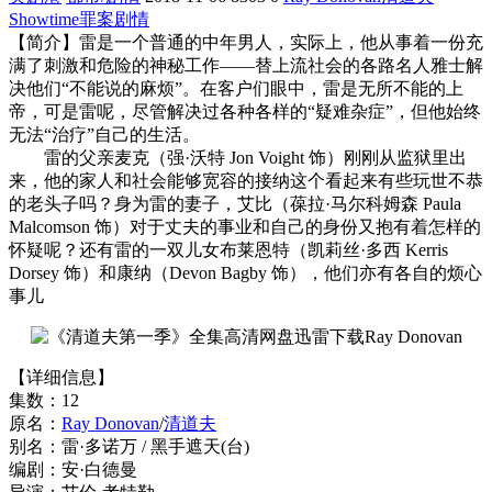
Showtime
罪案
剧情
【简介】雷是一个普通的中年男人，实际上，他从事着一份充
满了刺激和危险的神秘工作——替上流社会的各路名人雅士解
决他们“不能说的麻烦”。在客户们眼中，雷是无所不能的上
帝，可是雷呢，尽管解决过各种各样的“疑难杂症”，但他始终
无法“治疗”自己的生活。
雷的父亲麦克（强·沃特 Jon Voight 饰）刚刚从监狱里出
来，他的家人和社会能够宽容的接纳这个看起来有些玩世不恭
的老头子吗？身为雷的妻子，艾比（葆拉·马尔科姆森 Paula
Malcomson 饰）对于丈夫的事业和自己的身份又抱有着怎样的
怀疑呢？还有雷的一双儿女布莱恩特（凯莉丝·多西 Kerris
Dorsey 饰）和康纳（Devon Bagby 饰），他们亦有各自的烦心
事儿
【详细信息】
集数：12
原名：
Ray Donovan
/
清道夫
别名：雷·多诺万 / 黑手遮天(台)
编剧：安·白德曼