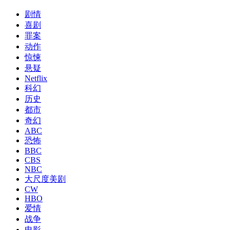
剧情
喜剧
罪案
动作
惊悚
悬疑
Netflix
科幻
历史
都市
奇幻
ABC
恐怖
BBC
CBS
NBC
大尺度美剧
CW
HBO
爱情
战争
电影