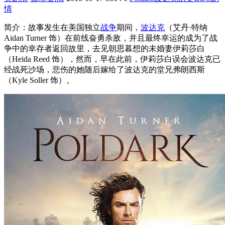
情
简介：故事发生在美国独立
战争
期间，
波达克
（艾丹·特纳
Aidan Turner 饰）在前线奋勇杀敌，并且最终幸运的成为了战
争中的幸存者返回故里，去见朝思暮想的未婚妻伊莉莎白
（Heida Reed 饰），然而，早在此前，伊莉莎白误会波达克已
经战死沙场，悲伤的她随后嫁给了波达克的堂兄弗朗西斯
（Kyle Soller 饰）。