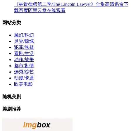
《林肯律师第二季/The Lincoln Lawyer》全集高清迅雷下
载百度阿里云盘在线观看
网站分类
魔幻/科幻
灵异/惊悚
犯罪/悬疑
喜剧/生活
动作/战争
都市/剧情
选秀/综艺
动漫/卡通
欧美电影
随机美剧
美剧推荐