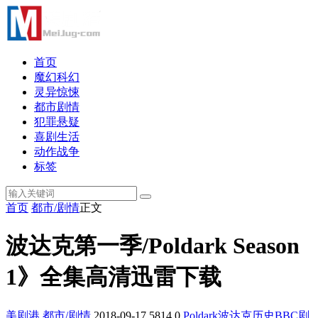
首页
魔幻科幻
灵异惊悚
都市剧情
犯罪悬疑
喜剧生活
动作战争
标签
首页
都市/剧情
正文
波达克第一季/Poldark Season
1》全集高清迅雷下载
美剧港
都市/剧情
2018-09-17
5814
0
Poldark
波达克
历史
BBC
剧