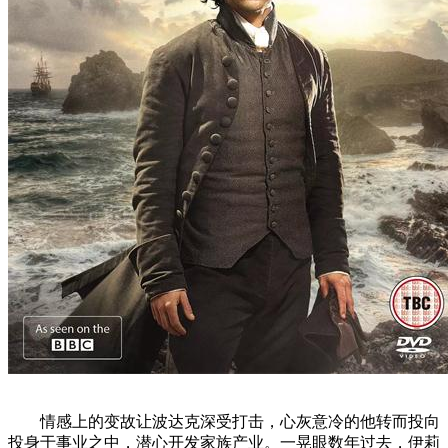
情感上的变故让波达克深受打击，心灰意冷的他转而投向
投身于事业之中，潜心开发家族产业。一晃眼数年过去，伊莉