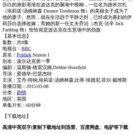
莎白的身影渐渐在波达克的脑海中模糊，一位名为德米尔扎
（埃莉诺·汤姆林森 Eleanor Tomlinson 饰）的美丽女子成为了
他的妻子。然而，就在生活趋于平静之时，已经成为寡妇的伊
莉莎白选择改嫁，而她的新一任丈夫乔治（杰克·法辛 Jack
Farthing 饰）恰恰就是波达克在生意场中的劲敌
【基本信息】
集数：共8集
电视台：
BBC
原名：
Poldark
Season 1
别名：波尔达克第一季
编剧：温斯顿·格雷汉姆,Debbie·Horsfield
导演：爱德华·巴瑟杰特
主演：艾丹·特纳,埃莉诺·汤姆林森,比蒂·埃德尼,菲尔·戴维斯
首播日期：2015-03-08
分类：
剧情
地区：英国
单集片长：60分钟
【下载地址】
高清中英双字|复制下载地址到迅雷、百度网盘、电驴等下载