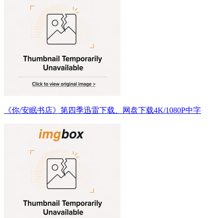
《你/安眠书店》第四季迅雷下载、网盘下载4K/1080P中字