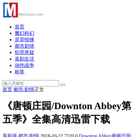
首页
魔幻科幻
灵异惊悚
都市剧情
犯罪悬疑
喜剧生活
动作战争
标签
首页
都市/剧情
正文
《唐顿庄园/Downton Abbey第
五季》全集高清迅雷下载
美剧港
都市/剧情
2018-10-22
7320
0
Downton Abbey
唐顿庄园