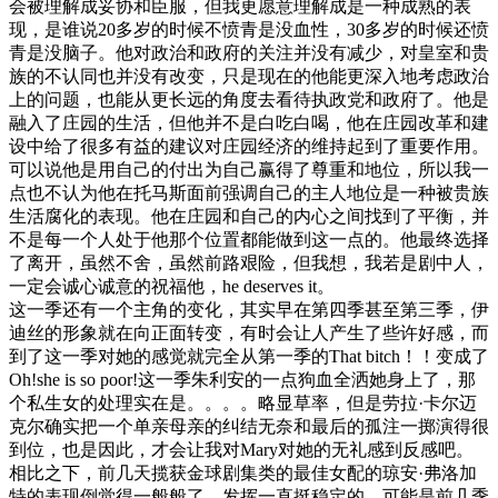
会被理解成妥协和臣服，但我更愿意理解成是一种成熟的表
现，是谁说20多岁的时候不愤青是没血性，30多岁的时候还愤
青是没脑子。他对政治和政府的关注并没有减少，对皇室和贵
族的不认同也并没有改变，只是现在的他能更深入地考虑政治
上的问题，也能从更长远的角度去看待执政党和政府了。他是
融入了庄园的生活，但他并不是白吃白喝，他在庄园改革和建
设中给了很多有益的建议对庄园经济的维持起到了重要作用。
可以说他是用自己的付出为自己赢得了尊重和地位，所以我一
点也不认为他在托马斯面前强调自己的主人地位是一种被贵族
生活腐化的表现。他在庄园和自己的内心之间找到了平衡，并
不是每一个人处于他那个位置都能做到这一点的。他最终选择
了离开，虽然不舍，虽然前路艰险，但我想，我若是剧中人，
一定会诚心诚意的祝福他，he deserves it。
这一季还有一个主角的变化，其实早在第四季甚至第三季，伊
迪丝的形象就在向正面转变，有时会让人产生了些许好感，而
到了这一季对她的感觉就完全从第一季的That bitch！！变成了
Oh!she is so poor!这一季朱利安的一点狗血全洒她身上了，那
个私生女的处理实在是。。。。略显草率，但是劳拉·卡尔迈
克尔确实把一个单亲母亲的纠结无奈和最后的孤注一掷演得很
到位，也是因此，才会让我对Mary对她的无礼感到反感吧。
相比之下，前几天揽获金球剧集类的最佳女配的琼安·弗洛加
特的表现倒觉得一般般了，发挥一直挺稳定的，可能是前几季