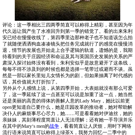
评论：这一季相比三四两季简直可以称得上精彩，甚至因为年
代久远让我产生了水准回升到第一季的错觉了。看的出来朱利
安已经在慢慢收线了，第四季里边那种老子也不知道该怎么拍
了就随便洒洒狗血凑凑镜头把任务完成就行了的感觉在慢慢消
退，情节的发展也开始走上合乎逻辑的轨道，遗憾的是，我期
待看到的关于庄园经济和命运及其与英国历史发展的关系的严
肃深入探讨始终没有看到，朱利安似乎是故意避开了这条线，
每每不得不涉及到的时候也都是选择一笔带过或避而不谈。虽
然是一部以家长里短儿女情长为的剧，但如果抽离了时代感的
话，其价值就大打折扣了。
另外从个人感情上说，从第四季开始，大表姐就没有那么可爱
了，这一季延续了这一点甚至可以说是加重了这一点，她当然
还是美丽的高贵的得体的善解人意的Lady Mary，她比以前更
open更知道自己要什么，她是庄园改革的推动者，她对帮助解
决仆人的麻烦事尽心尽力，她……可是看看她对伊迪丝，她的
亲妹妹，其刻薄程度简直让人无法理解；还有她一手导演并乐
在其中的Mary‘s men的
战争
，看着简直让人厌烦，用时下网络
流行语来说简直可以称得上绿茶X，我努力回忆一二季中的