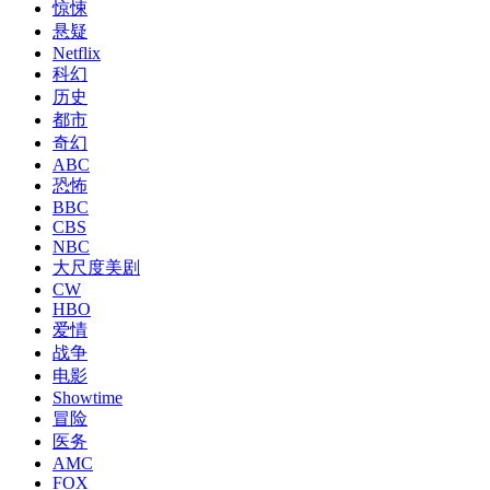
惊悚
悬疑
Netflix
科幻
历史
都市
奇幻
ABC
恐怖
BBC
CBS
NBC
大尺度美剧
CW
HBO
爱情
战争
电影
Showtime
冒险
医务
AMC
FOX