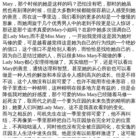
Mary，那个时候的她是这样的吗？恐怕没有吧，那时的她虽
然也有刻薄的时候，但是大多数时候都能很容易让人感受到她
的善意，而在这一季里边，我们看到的更多的却是一个傲慢的
形象，而她周旋于几个优秀男人中的老到手段更是让人惊讶，
那还是那个追求真爱的Mary小姐吗？在剧中她多次强调自己
是Lady Mary,而不是Miss Mary ，一开始我觉得这是因为她对
马修的爱，可是越看越觉得这是她为自己的行为找的一个绝妙
的借口，这个借口不是给别人看的，而恰恰是找给她自己的，
因为自己是结过婚的人，所以很多Miss Mary不能做的事，
Lady Mary都心安理得地做了。其实细想一下，还是可以看出
Mary的善意，通情达理和智慧。甚至她的从心所欲也可以看
做是一种人性的解放和本应该令人感到高兴的成长。但是不得
不说，这个人物没有以前可爱了，也许不能用市侩来形容，但
骨子里透出一种精明，这种精明在很多地方是有益的，但是会
降低我对她的好感度，那个可爱的Miss Mary已经随着马修一
起死去了，取而代之的是一个要为庄园的未来负责的精明的寡
妇，她要人们叫她Lady Mary。这不是我喜欢看到的变化。
而与之相反的，司机先生在这一季里变得可爱了，他不再纠
结，不再像第一季里那样把自己与庄园放在完全对立的位置
上，不再咄咄逼人，同时他也没有完全被庄园同化，在安逸的
庄园主人生活中迷失自我。他是没有以前那样激进了，这可能