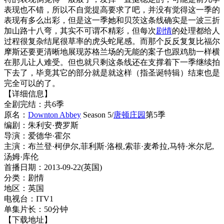
表现也不错，所以不自觉提高要求了吧，并没有觉得这一季的
表现有多么出彩，但是这一季她和贝茨这条线确实是一波三折
加山路十八弯，其实不可谓不精彩，但每次
剧情
的处理都给人
过程很复杂结尾很草率的虎头蛇尾感。而那个反反复复比福尔
摩斯还要更清晰地展现苏格兰场的无能的案子也跟鸡肋一样横
在那儿让人难受。但也就只剩这条线还在支撑着下一季继续拍
下去了，毕竟其它的部分就是就这样（指圣诞特辑）结束也是
完全可以的了。
【详细信息】
全剧完结：共6季
原名：
Downton Abbey
Season 5/
唐顿庄园
第5季
编剧：朱利安·费罗斯
导演：爱德华·霍尔
主演：布兰登·柯伊尔,菲利斯·洛根,索菲·麦希拉,马特·米尔尼,
汤姆·库伦
首播日期：2013-09-22(英国)
分类：剧情
地区：英国
电视台：ITV1
单集片长：50分钟
【下载地址】