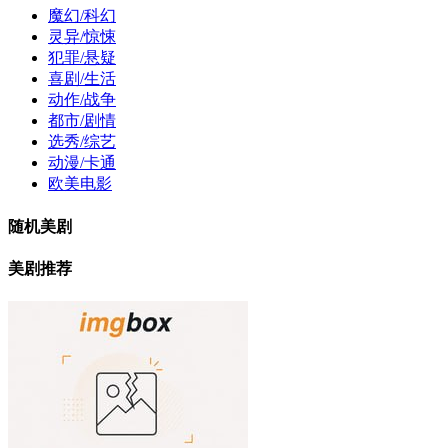
魔幻/科幻
灵异/惊悚
犯罪/悬疑
喜剧/生活
动作/战争
都市/剧情
选秀/综艺
动漫/卡通
欧美电影
随机美剧
美剧推荐