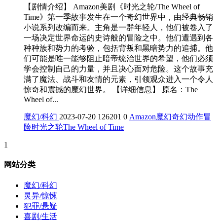
【剧情介绍】 Amazon美剧《时光之轮/The Wheel of
Time》第一季故事发生在一个奇幻世界中，由经典畅销
小说系列改编而来。主角是一群年轻人，他们被卷入了
一场决定世界命运的史诗般的冒险之中。他们遭遇到各
种种族和势力的考验，包括背叛和黑暗势力的追捕。他
们可能是唯一能够阻止暗帝统治世界的希望，他们必须
学会控制自己的力量，并且决心面对危险。这个故事充
满了魔法、战斗和友情的元素，引领观众进入一个令人
惊奇和震撼的魔幻世界。 【详细信息】 原名：The
Wheel of...
魔幻/科幻
2023-07-20
126201
0
Amazon
魔幻
奇幻
动作
冒
险
时光之轮
The Wheel of Time
1
网站分类
魔幻/科幻
灵异/惊悚
犯罪/悬疑
喜剧/生活