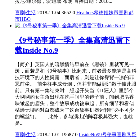
拉尼·菲尔德，爱迪威·布朗 首播日期：2018...
喜剧/生活
2018-11-04
3652
0
Heathers
希德姐妹帮
喜剧
都
市
HBO
《9号秘事第一季》全集高清迅雷下
载Inside No.9
【简介】英国人的暗黑情结早前在《黑镜》里就可见一
斑，而若是和《9号秘事》比起来，前者最多能算是高科
技环境下的人性揭露，而后者，则是让你脊背一凉的罪
恶前尘。 前尘往事成云烟，但并非能做到消散于彼此眼
前。只有第一集结束时，想起开头当《IT狂人》里那个
大咧咧的女主角出现在洗手间里的镜子前，闻到肥皂香
味皱起的眉头，整个故事成功被串起，所有细节和看似
枯燥无聊的对白都成为了这台故事机器运转时必不可少
的螺丝钉。 此外，参与演出的阵容极其强大，也就
是...
喜剧/生活
2018-11-01
19687
0
InsideNo9
9号秘事
喜剧
悬疑