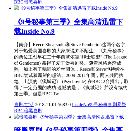
BBC
暗黑喜剧
《9号秘事第三季》全集高清迅雷下
载Inside No.9
【简介】Reece Shearsmith和Steve Pemberton这两个名字
对于热爱英国喜剧的大家来说并不陌生。《九号秘事》
的两位主创早在二十年前就依靠“绅士联盟” (The League
of Gentlemen) 赢得了爱丁堡喜剧奖。随着风格逐渐成
熟，加上有了稳固的粉丝团体，Reece和Steve也持续在
BBC尝试着新鲜的想法。2009-2011年间，两人共同执
笔、出演的《疯城记》 (Psychoville) 在BBC 2台播出，取
得了一定范围的成功.遗憾的是，《疯城记》并没有续约
第三季。但是BBC Tw...
喜剧/生活
2018-11-01
5683
0
InsideNo9
9号秘事
喜剧
悬疑
BBC
暗黑喜剧
暗黑喜剧《9号秘事第四季》全集高