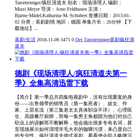
Tatortreiniger/疯狂清道夫 别名：现场清理人 编剧：
Mizzi·Meyer 导演：Arne·Feldhusen 主演：
Bjarne·Mädel,Katharina·M.·Schubert 首播日期：2013-01-
02 分类：喜剧剧情 地区：德国 单集片长：26分钟 【下
载地址】...
喜剧/生活
2018-11-06
3471
0
Der Tatortreiniger
喜剧
疯狂清
道夫
德剧《现场清理人/疯狂清道夫第一
季》全集高清迅雷下载
【简介】第一季总共四集电视剧中，没有出现重复的身
份——出售领带的销售员（第一集死者）、妓女、作
家、上层名流（第三集老太太具体职业不详）、心理医
生、高级餐厅厨师，而每一集男主角都因为他们对自己
职业上的误解而不断解释，他会抛出很多专有名词，甚
至现场展示如何清理羊毛大衣的咖喱污渍，来凸显自己
的专业性。疯狂清道夫德式喜剧，看看便会陷入略微沉