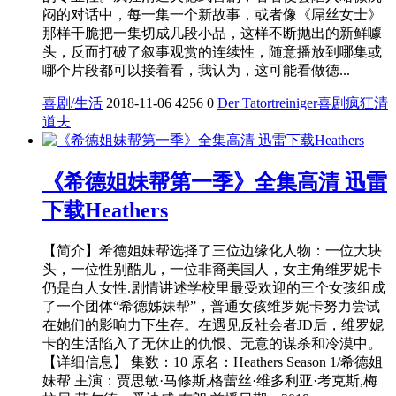
闷的对话中，每一集一个新故事，或者像《屌丝女士》
那样干脆把一集切成几段小品，这样不断抛出的新鲜噱
头，反而打破了叙事观赏的连续性，随意播放到哪集或
哪个片段都可以接着看，我认为，这可能看做德...
喜剧/生活
2018-11-06
4256
0
Der Tatortreiniger
喜剧
疯狂清
道夫
《希德姐妹帮第一季》全集高清 迅雷
下载Heathers
【简介】希德姐妹帮选择了三位边缘化人物：一位大块
头，一位性别酷儿，一位非裔美国人，女主角维罗妮卡
仍是白人女性.剧情讲述学校里最受欢迎的三个女孩组成
了一个团体“希德姊妹帮”，普通女孩维罗妮卡努力尝试
在她们的影响力下生存。在遇见反社会者JD后，维罗妮
卡的生活陷入了无休止的仇恨、无意的谋杀和冷漠中。
【详细信息】 集数：10 原名：Heathers Season 1/希德姐
妹帮 主演：贾思敏·马修斯,格蕾丝·维多利亚·考克斯,梅