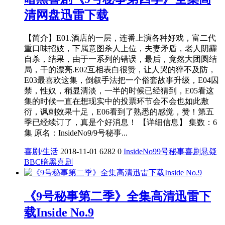
清网盘迅雷下载
【简介】E01.酒店的一层，连番上演各种好戏，富二代
重口味招妓，下属意图杀人上位，夫妻矛盾，老人阴霾
自杀，结果，由于一系列的错误，最后，竟然大团圆结
局，干的漂亮.E02互相表白很赞，让人哭的猝不及防，
E03最喜欢这集，倒叙手法把一个俗套故事升级，E04囚
禁，性奴，稍显清淡，一半的时候已经猜到，E05看这
集的时候一直在想现实中的投票环节会不会也如此敷
衍，讽刺效果十足，E06看到了熟悉的感觉，赞！第五
季已经续订了，真是个好消息！ 【详细信息】 集数：6
集 原名：InsideNo9/9号秘事...
喜剧/生活
2018-11-01
6282
0
InsideNo9
9号秘事
喜剧
悬疑
BBC
暗黑喜剧
《9号秘事第二季》全集高清迅雷下
载Inside No.9