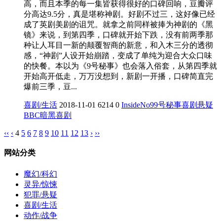
高，而且本季的每一集皆获得很好的口碑回响，豆瓣评
分高达9.5分，真是堪称神剧。好剧不过三，这好像已经
成了英剧美剧的诅咒。就拿之前同样被捧为神剧的《黑
镜》来说，到第四季，口碑就开始下跌，没有前两季那
种让人耳目一新的颠覆智商的新意，和入木三分的透彻
感，“神剧”人设开始崩踏，变成了单纯为迎合大众口味
的快餐。本以为《9号秘事》也会落入俗套，从第四季就
开始高开低走，万万没想到，新剧一开播，口碑简直完
爆前三季，豆...
喜剧/生活
2018-11-01
6214
0
InsideNo9
9号秘事
喜剧
悬疑
BBC
暗黑喜剧
‹‹
‹
4
5
6
7
8
9
10
11
12
13
›
››
网站分类
魔幻/科幻
灵异/惊悚
犯罪/悬疑
喜剧/生活
动作/战争