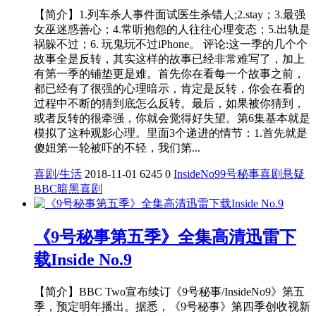
【简介】1.列车杀人事件面试医生杀错人;2.stay；3.最强
女巫迷惑善心；4.常听抱怨的人往往心理变态；5.出轨是
祸躲不过；6. 玩鬼玩不过iPhone。 评论:这一季的几个个
故事全是反转，其实这样的故事已经非常难写了，加上
有第一季的铺垫更是难。首先你在看每一个故事之前，
都已经有了很强的心理暗示，肯定是反转，你会在看的
过程中不断的猜到底怎么反转。最后，如果被你猜到，
或者反转的很牵强，你就会觉得好失望。第6集基本就是
模拟了这种观影心理。里面3个递进的情节：1.首先就是
傻妞第一轮被吓的不轻，我们第...
喜剧/生活
2018-11-01
6245
0
InsideNo9
9号秘事
喜剧
悬疑
BBC
暗黑喜剧
《9号秘事第五季》全集高清迅雷下
载Inside No.9
【简介】BBC Two宣布续订《9号秘事/InsideNo9》第五
季，预定明年播出。据悉，《9号秘事》第四季创收视新